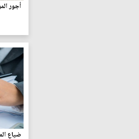
أجور المر
ضياع المع