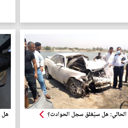
 الحالي: هل سيُغلق سجل الحوادث؟
هل س