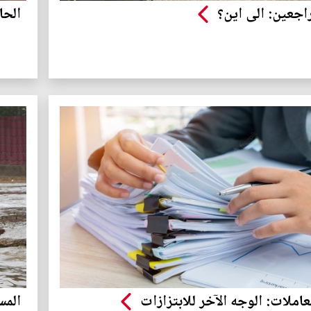
اجعين: الى اين؟
الحا
املات: الوجه الآخر للابتزازات
المس