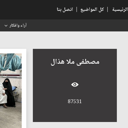
الرئيسية
|
كل المواضيع
|
اتصل بنا
آراء وافكار
س
مصطفى ملا هذال
87531