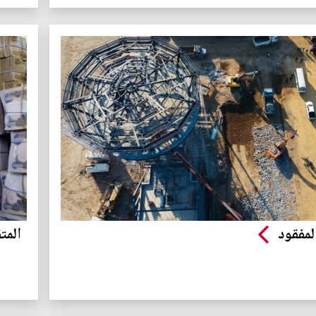
لمفقود
المت