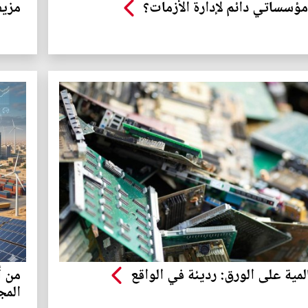
مؤسساتي دائم لإدارة الأزمات؟
مزيف
مية على الورق: رديئة في الواقع
من أ
المج