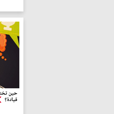
حين تختف
قيادة؟