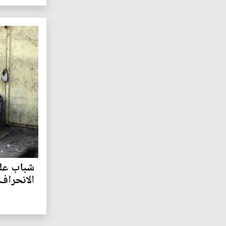
شباب على
الانحراف