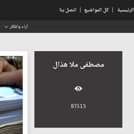
الرئيسية
|
كل المواضيع
|
اتصل بنا
آراء وافكار
س
مصطفى ملا هذال
87513