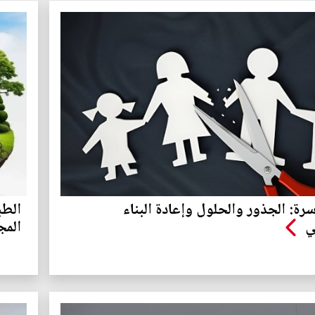
رة: الجذور والحلول وإعادة البناء
الطب
ي
المج