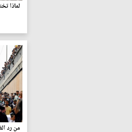
لماذا تخت
من رد الف