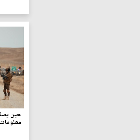
حين يسقط
معلومات 