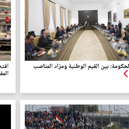
حكومة: بين القيم الوطنية ومزاد المناصب
اقتص
المق