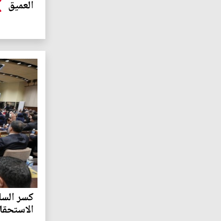
العميق
كسر السا
الاستحقا