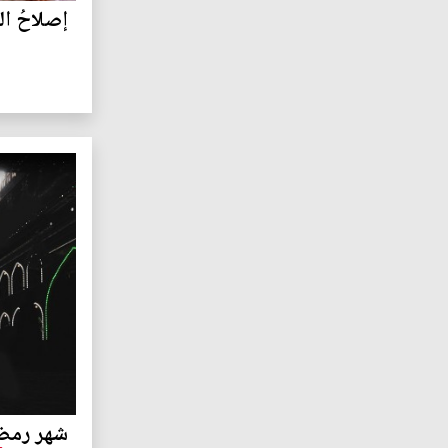
إصلاحُ الت
شهر رمضا