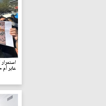
استمرار 
عابر أم ح