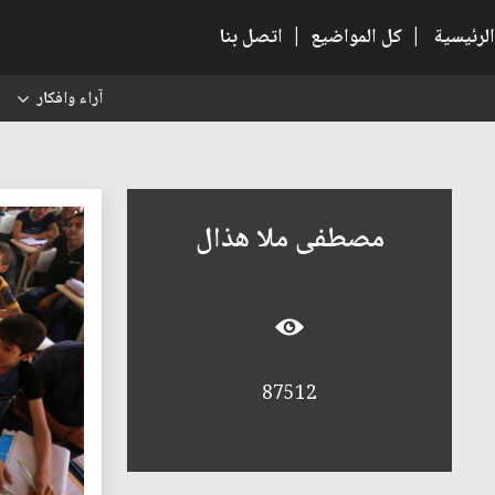
الرئيسية
|
كل المواضيع
|
اتصل بنا
آراء وافكار
س
مصطفى ملا هذال
87512