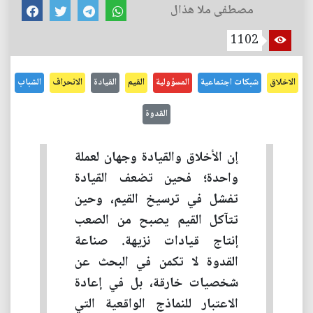
مصطفى ملا هذال
1102
الاخلاق
شبكات اجتماعية
المسؤولية
القيم
القيادة
الانحراف
الشباب
القدوة
إن الأخلاق والقيادة وجهان لعملة
واحدة؛ فحين تضعف القيادة
تفشل في ترسيخ القيم، وحين
تتآكل القيم يصبح من الصعب
إنتاج قيادات نزيهة. صناعة
القدوة لا تكمن في البحث عن
شخصيات خارقة، بل في إعادة
الاعتبار للنماذج الواقعية التي