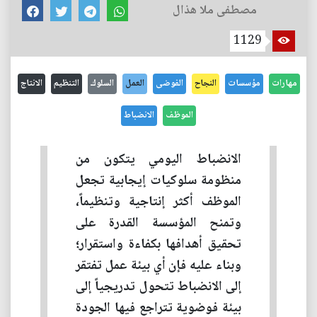
مصطفى ملا هذال
1129
مهارات
مؤسسات
النجاح
الفوضى
العمل
السلوك
التنظيم
الانتاج
الموظف
الانضباط
الانضباط اليومي يتكون من
منظومة سلوكيات إيجابية تجعل
الموظف أكثر إنتاجية وتنظيماً،
وتمنح المؤسسة القدرة على
تحقيق أهدافها بكفاءة واستقرار؛
وبناء عليه فإن أي بيئة عمل تفتقر
إلى الانضباط تتحول تدريجياً إلى
بيئة فوضوية تتراجع فيها الجودة