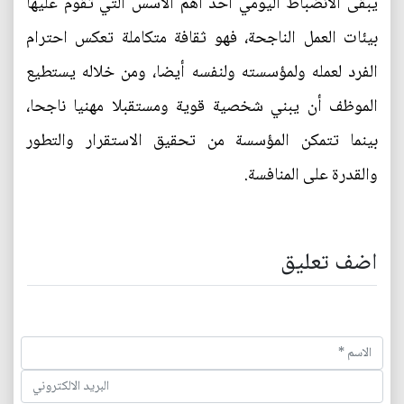
يبقى الانضباط اليومي أحد أهم الأسس التي تقوم عليها
بيئات العمل الناجحة، فهو ثقافة متكاملة تعكس احترام
الفرد لعمله ولمؤسسته ولنفسه أيضا، ومن خلاله يستطيع
الموظف أن يبني شخصية قوية ومستقبلا مهنيا ناجحا،
بينما تتمكن المؤسسة من تحقيق الاستقرار والتطور
والقدرة على المنافسة.
اضف تعليق