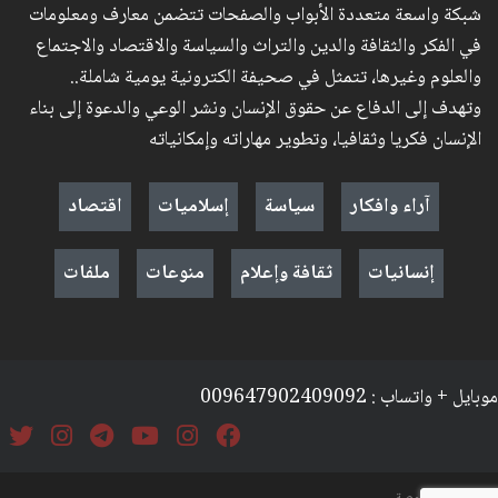
شبكة واسعة متعددة الأبواب والصفحات تتضمن معارف ومعلومات
في الفكر والثقافة والدين والتراث والسياسة والاقتصاد والاجتماع
والعلوم وغيرها، تتمثل في صحيفة الكترونية يومية شاملة..
وتهدف إلى الدفاع عن حقوق الإنسان ونشر الوعي والدعوة إلى بناء
الإنسان فكريا وثقافيا، وتطوير مهاراته وإمكانياته
آراء وافكار
سياسة
إسلاميات
اقتصاد
إنسانيات
ثقافة وإعلام
منوعات
ملفات
موبايل + واتساب : 009647902409092
السياسة والخصوصة