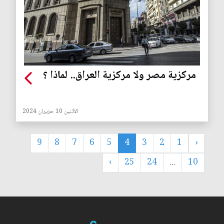
مركزية مصر ولا مركزية العراق.. لماذا ؟
الأثنين 10 حزيران 2024
9
8
7
6
5
4
3
2
1
‹
›
25
24
...
10