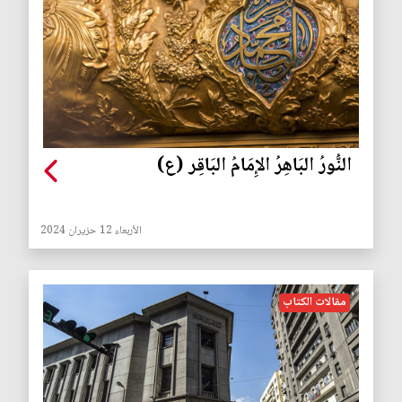
النُّورُ البَاهِرُ الإِمَامُ البَاقِر (ع)
الأربعاء 12 حزيران 2024
مقالات الكتاب