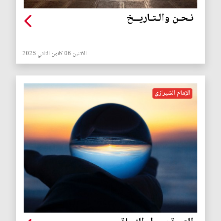
نـحـن والـتـاريــخ
الأثنين 06 كانون الثاني 2025
الإمام الشيرازي