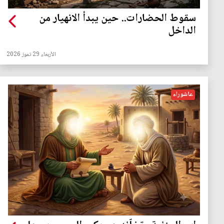
سقوط الحضارات.. حين يبدأ الانهيار من
الداخل
الأربعاء 29 تموز 2026
عاشوراء