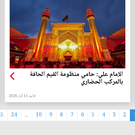
الإمام علي: حامي منظومة القيم الحافة
بالمركب الحضاري
الأحد 15 آذار 2026
25
24
...
10
9
8
7
6
5
4
3
2