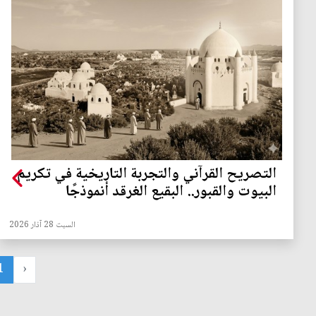
التصريح القرآني والتجربة التاريخية في تكريم
البيوت والقبور.. البقيع الغرقد أنموذجًا
السبت 28 آذار 2026
1
‹