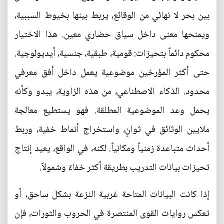
بين بحر لا نهائي من الوقائع، يربط بينها بخيوط السببية،
ويمنحها معنى داخل سياق حضاري معين. هذا الاختيار
محكوم دائماً بتحيزات: قومية، طبقية، جنسية، أيديولوجية.
حتى أكثر المؤرخين موضوعية يعمل داخل أفق معرفي
محدود. الذكاء الاصطناعي، من هذه الزاوية، يبدو وكأنه
يحمل وعد الموضوعية المطلقة. فهو يستطيع معالجة
ملايين الوثائق في ثوانٍ، واستخراج أنماط خفية، وربط
أحداث متباعدة زمنياً ومكانياً. لكنه، في الواقع، يعيد إنتاج
تحيزات بيانات التدريب بطريقة أكثر خفاءً وشمولاً.
إذا كانت البيانات المتاحة غربية النزعة بشكل ساحق، أو
تعكس روايات القوى المنتصرة في الحروب والثورات، فإن