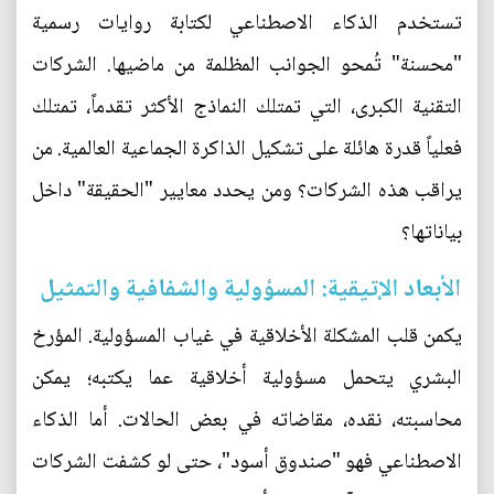
تستخدم الذكاء الاصطناعي لكتابة روايات رسمية
"محسنة" تُمحو الجوانب المظلمة من ماضيها. الشركات
التقنية الكبرى، التي تمتلك النماذج الأكثر تقدماً، تمتلك
فعلياً قدرة هائلة على تشكيل الذاكرة الجماعية العالمية. من
يراقب هذه الشركات؟ ومن يحدد معايير "الحقيقة" داخل
بياناتها؟
الأبعاد الإتيقية: المسؤولية والشفافية والتمثيل
يكمن قلب المشكلة الأخلاقية في غياب المسؤولية. المؤرخ
البشري يتحمل مسؤولية أخلاقية عما يكتبه؛ يمكن
محاسبته، نقده، مقاضاته في بعض الحالات. أما الذكاء
الاصطناعي فهو "صندوق أسود"، حتى لو كشفت الشركات