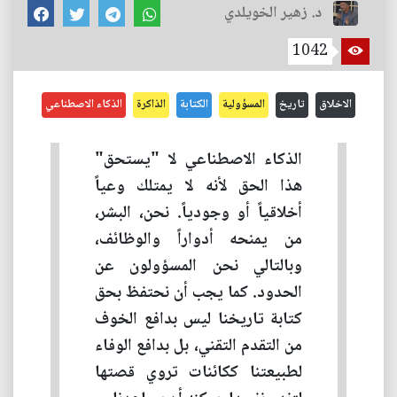
د. زهير الخويلدي
1042
الاخلاق
تاريخ
المسؤولية
الكتابة
الذاكرة
الذكاء الاصطناعي
الذكاء الاصطناعي لا "يستحق"
هذا الحق لأنه لا يمتلك وعياً
أخلاقياً أو وجودياً. نحن، البشر،
من يمنحه أدواراً والوظائف،
وبالتالي نحن المسؤولون عن
الحدود. كما يجب أن نحتفظ بحق
كتابة تاريخنا ليس بدافع الخوف
من التقدم التقني، بل بدافع الوفاء
لطبيعتنا ككائنات تروي قصتها