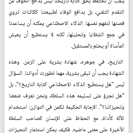
يجب أن نحتفظ بحق كتابة تاريخنا ليس بدافع الخوف من
التقدم التقني، بل بدافع الوفاء لطبيعتنا ككائنات تروي
قصتها لتفهم نفسها. الذكاء الاصطناعي يمكنه أن يساعدنا
في جمع الشظايا وتحليلها، لكنه لا يستطيع أن يعيش
المأساة أو يحلم بالمستقبل.
التاريخ، في جوهره، شهادة بشرية على الزمن. وهذه
الشهادة يجب أن تبقى بشرية، مهما تطورت أدواتنا. السؤال
ليس "هل يستطيع الذكاء الاصطناعي كتابة التاريخ؟"، بل
"هل نجرؤ على تسليمه هذه السلطة، ونحن نعرف ضعفنا
وتحيزاتنا؟". الإجابة الحكيمة تكمن في التوازن: استخدام
الآلة كأداة، مع الحفاظ على الإنسان كصاحب السلطة
الأخيرة على معنى ماضيه. فكيف يمكن استثمار التحيزات