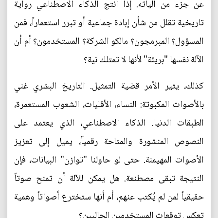
عن جزء من آلياته. إذا أنتج الذكاء الاصطناعي رواية
تاريخية تقلل من شأن إبادة جماعية أو تبرر استعماراً، فمن
المسؤول؟ المبرمجون؟ مالكو الشركة؟ المستخدمون؟ أم أن
الآلة نفسها "بريئة" لأنها لا تمتلك نية؟
كذلك، يثير الأمر قضية التمثيل. التاريخ البشري غني
بالأصوات المكبوتة: النساء، الأقليات، الشعوب المستعمرة،
الطبقات الدنيا. الذكاء الاصطناعي، الذي يعتمد على
النصوص المنشورة والمتاحة رقمياً، يميل إلى تعزيز
الأصوات المهيمنة. حتى لو حاولنا "توازن" البيانات، فإن
النتيجة تبقى مصطنعة. هل يمكن للآلة أن تمنح صوتاً
حقيقياً لمن لم يُكتب عنهم، أم أنها ستخترع أصواتاً وهمية
تعكس توقعات المستخدمين الحاليين؟