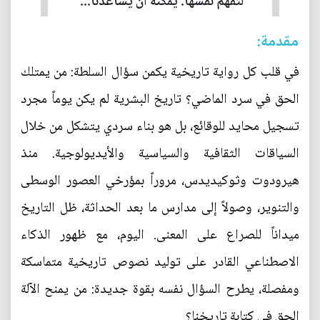
لتفهم نفسها. يمكنه أن يساعدنا...
مقدمة:
في قلب كل رواية تاريخية يكمن سؤال السلطة: من يمتلك
الحق في سرد الماضي؟ تاريخ البشرية لم يكن يوماً مجرد
تسجيل محايد للوقائع، بل هو بناء سردي يتشكل من خلال
السياقات الثقافية والسياسية والأيديولوجية. منذ
هيرودوت وثوكيديدس، مروراً بمؤرخي العصور الوسطى
والتنوير، وصولاً إلى مدارس ما بعد الحداثة، ظل التاريخ
ميداناً للصراع على المعنى. اليوم، مع ظهور الذكاء
الاصطناعي القادر على توليد نصوص تاريخية متماسكة
ومفصلة، يطرح السؤال نفسه بقوة جديدة: من يمنح الآلة
الحق في كتابة تاريخنا؟