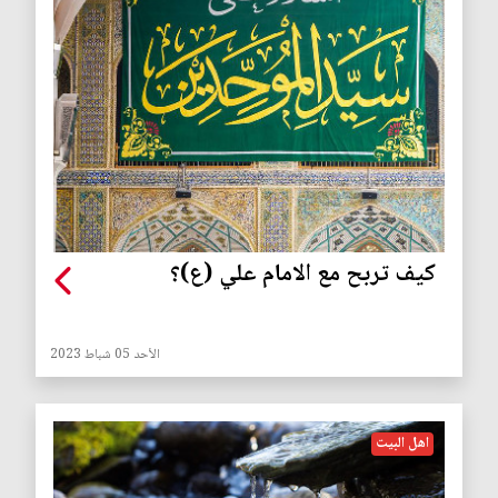
كيف تربح مع الامام علي (ع)؟
الأحد 05 شباط 2023
اهل البيت