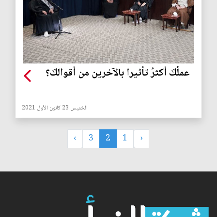
عملُكَ أكثرُ تأثيرا بالآخرين من أقوالكَ؟
الخميس 23 كانون الأول 2021
›
3
2
1
‹