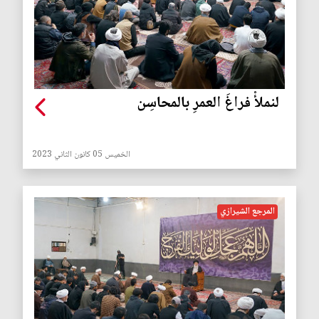
لنملأْ فراغَ العمرِ بالمحاسِن
الخميس 05 كانون الثاني 2023
المرجع الشيرازي