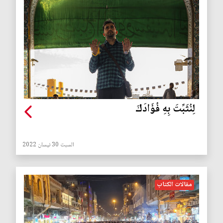
لِنُثَبِّتَ بِهِ فُؤَادَكَ
السبت 30 نيسان 2022
مقالات الكتاب