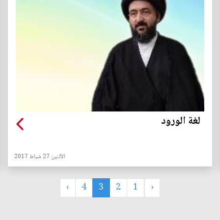
لغة الورود
الأثنين 27 شباط 2017
›
4
3
2
1
‹