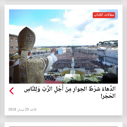
مقالات الكتاب
الدَّهاءُ شرْطُ الحِوارِ مِنْ أَجْلِ الرَّبّ وَلِلنَّاسِ
الحَجَر!
الأحد 29 نيسان 2018