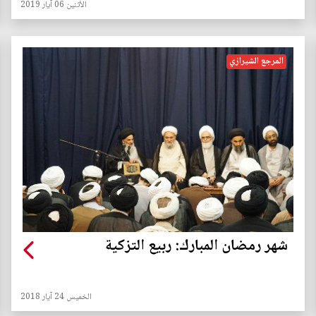
الأثنين 06 آيار 2019
المرجع الشيرازي
شهر رمضان المبارك: ربيع التزكية
الخميس 24 آيار 2018