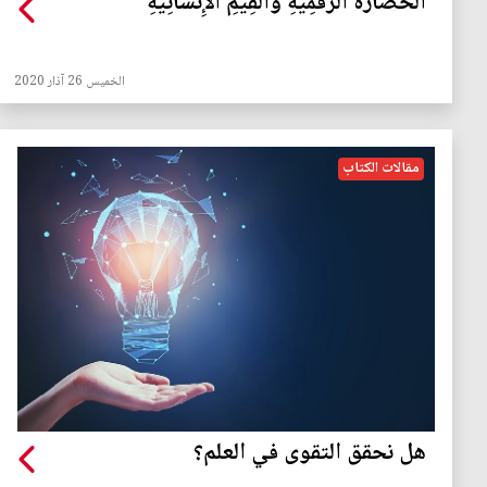
الْحَضَارَةُ الْرَّقَمِيَّةِ وَالْقِيَمِ الْإِنْسَانِيَّةِ
الخميس 26 آذار 2020
مقالات الكتاب
هل نحقق التقوى في العلم؟