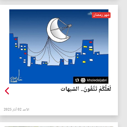
شهر رمضان
لَعَلَّكُمْ تَتَّقُونَ.. الشبهات
الأحد 02 آذار 2025