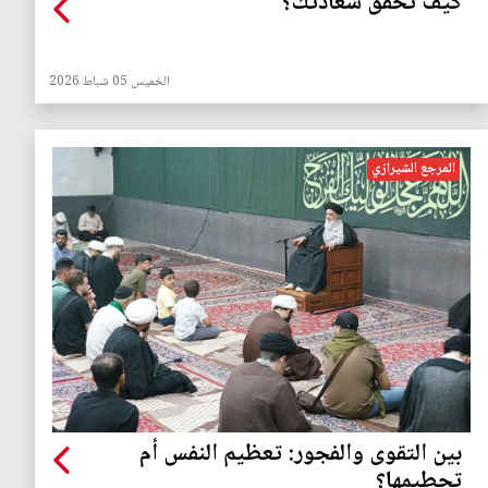
كيف تحقِّق سعادتَكَ؟
الخميس 05 شباط 2026
المرجع الشيرازي
بين التقوى والفجور: تعظيم النفس أم
تحطيمها؟