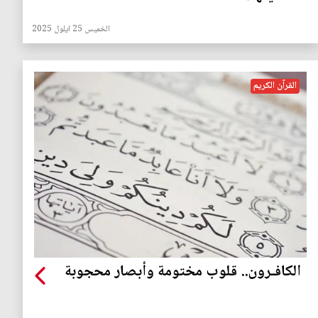
الخميس 25 ايلول 2025
القرآن الكريم
الكافـرون.. قلوب مختومة وأبصار محجوبة