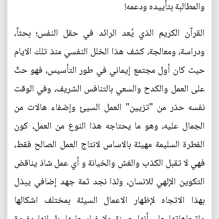
والمطالبة بتأييده ودعمه!
القرآن الكريم الذي يُعد الرائد في حقل النفس؛ بحثاً،
ودراسة، ومعالجة، كشف هذا الخلل النفسي منذ تلك الايام
حيث كان أول مجتمع إيماني في طور التأسيس، فهو حثّ
على العمل والكدح والسعي بالتنافس الشريف، وفي الوقت
نفسه حذر من "تزيين" العمل السيئ وإضفاء هالات من
الجمال عليه، وهو ما يحتاجه هذا النوع من العمل، كون
الفطرة السليمة مهيئة بالاساس لانتاج العمل الصالح فقط،
فهي لا تقبل الكذب والغش والخيانة و أي عمل شاذ يناقض
التكوين الإلهي للانسان، ولذا نجد ثمة جهد إضافي يبذل
بهذا الاتجاه لإظهار الاعمال السيئة بمختلف اشكالها