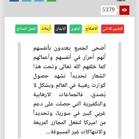
5379
التغيير الذاتي
الاصلاح
التقوى
الايمان
أزمات
العمل الصالح
أضحى الجميع يعتدون بأنفسهم
أنهم أحرار في أنفسهم وأعمالهم
كما خلقهم الله تعالى وتحت هذا
الشعار تحديداً نشهد حصول
كوارث رهيبة في العالم وبشكل لا
يُصدق، فالجماعات الارهابية
والتكفيرية التي حصلت على دعم
غربي كبير في سوريا، وتحديداً
من اميركا لتفعل المجازر المريعة
والانتهاكات غير المسبوقة...