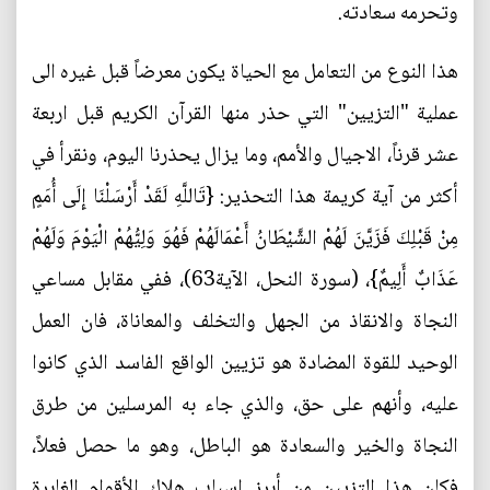
وتحرمه سعادته.
هذا النوع من التعامل مع الحياة يكون معرضاً قبل غيره الى
عملية "التزيين" التي حذر منها القرآن الكريم قبل اربعة
عشر قرناً، الاجيال والأمم، وما يزال يحذرنا اليوم، ونقرأ في
أكثر من آية كريمة هذا التحذير: {تَاللَّهِ لَقَدْ أَرْسَلْنَا إِلَى أُمَمٍ
مِنْ قَبْلِكَ فَزَيَّنَ لَهُمْ الشَّيْطَانُ أَعْمَالَهُمْ فَهُوَ وَلِيُّهُمْ الْيَوْمَ وَلَهُمْ
عَذَابٌ أَلِيمٌ}، (سورة النحل، الآية63)، ففي مقابل مساعي
النجاة والانقاذ من الجهل والتخلف والمعاناة، فان العمل
الوحيد للقوة المضادة هو تزيين الواقع الفاسد الذي كانوا
عليه، وأنهم على حق، والذي جاء به المرسلين من طرق
النجاة والخير والسعادة هو الباطل، وهو ما حصل فعلاً،
فكان هذا التزيين من أبرز اسباب هلاك الأقوام الغابرة