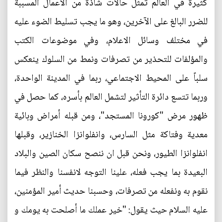
كثيرة في العالم تمثل حالات شاذة من الاعمال المسببة
للضرر البالغ على الآخرين، وهو ما يجب تسليط الضوء عليه
في مختلف وسائل الاعلام، وفي موضوعات الكتب
والمؤلفات للتحذير من تصرفات ونمط من السلوك ينعكس
سلباً على المحيط الاجتماعي، ربما في المدينة الواحدة،
وربما تتسع دائرة التأثير لتشمل العالم بأسره، كما حصل في
ظهور مرض "كورونا المستجد"، ومن قبله أمراض وبائية
معدية وفتاكة مثل السارس، وانفلوانزا الخنازير، وقبلها
انفلوانزا الطيور، ونحن قبل ان ننصح سكان الصين والبلاد
البعيدة بما يجب فعله، علينا التوجه لانفسنا والنظر فيما
نقوم به ونفعله من تصرفات، وحسبنا حديث أمير المؤمنين،
عليه السلام حيث يقول: "خير عملك ما أصلحت به يومك و