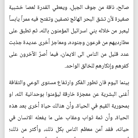
صالح، ناقة من جوف الجبل، ويعطي القدرة لعصا خشبية
صغيرة لأن تشق البحر الهائج نصفين وتفتح فيه ممراً يابساً
ليعبر من خلاله بني اسرائيل المؤمنون بالله، ثم تطبق على
مطارديهم من فرعون وجنوده، ومعاجز أخرى عديدة جذبت
عدد قليل من الناس الى الايمان، فيما أصرّ الآخرون على
كفرهم وإنكارهم للخالق الواحد.
بينما اليوم فان تطور الفكر وارتفاع مستوى الوعي والثقافة
أغنى البشرية عن معجزة خارقة ليؤمنوا بوحدانية الله، او
بمحورية القيم في الحياة، وأن هنالك حياة أخرى بعد هذه
الحياة، وأن ثمة ثواب وعقاب على ما يفعله الانسان في
حياته، فقد آمن معظم الناس بكل ذلك، وأكثر من ذلك؛