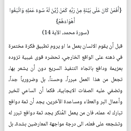
{أَفَمَنْ كَانَ عَلَى بَيِّنَةٍ مِنْ رَبِّهِ كَمَنْ زُيِّنَ لَهُ سُوءُ عَمَلِهِ وَاتَّبَعُوا
أَهْوَاءَهُمْ}
(سورة محمد، الآية 14)
قبل أن يقوم الانسان بعمل ما او يروم تطبيق فكرة مختمرة
في ذهنه على الواقع الخارجي، تحضره قوى غيبية تزوده
بعزيمة ودافع باتجاه التنفيذ السريع دون أن يشعر بها،
تجعل من هذا العمل مبرراً، وحسناً، بل وضرورياً جداً،
وتضفي عليه الصفات الايجابية، فكما أن الساعي للخير
وأعمال البر والعطاء ومساعدة الآخرين، يجد أن ثمة دوافع
تبارك له عمله، فان من يعمل المُنكر يجد ثمة دوافع تبرر له
وتشجعه على فعله، الى درجة مواجهة المعارضين بشدة، بل