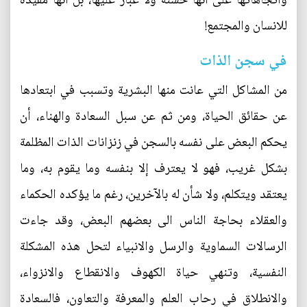
واتجاهاتها على أنها حسنة ولا غبار عليها، بل انها مفيدة
للانسان والمجتمع!
في سجن الذات
من المشاكل التي عانت منها البشرية وتسبب في ابتعادها
عن حقائق الحياة، ومن ثم عن سبل السعادة والهناء، أن
يحكم البعض على نفسه بالسجن في زنزانات الذات المظلمة
بشكل غريب، فهو لا يعترف إلا بنفسه وما يقوم به، وما
يعتقد ويتكلم، ولا شأن له بالآخرين، رغم ما يؤكده الحكماء
والعقلاء بحاجة الناس الى بعضهم البعض، وقد جاءت
الرسالات السماوية والرسل والانبياء لتحل هذه المشكلة
النفسية، وتنهي حياة الكهوف والانقطاع والانزواء،
والانطلاق في رحاب العلم والمعرفة والتعاون، فالسعادة