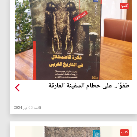
كتب
طفوًا.. على حطام السفينة الغارقة
الأحد 05 آيار 2024
كتب