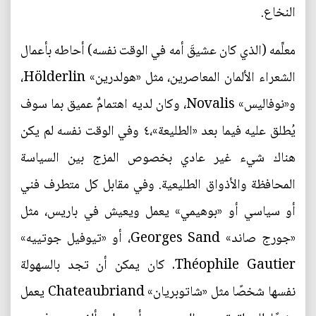
النخاع.
معلِّمه (الذي كان عشيقَ أمه في الوقت نفسه) أحاطه بأعمال
الشعراء الألمان المعاصرين، مثل «هولدرين» Hölderlin،
و«نوفاليس» Novalis، وكان لديه اهتمامٌ عميق بما سوف
يُطلق عليه فيما بعد «الطليعة»،٤ وفي الوقت نفسه لم يكن
هناك شيء غير عادي بخصوص المزج بين السياسة
المحافظة والأذواق الطليعية. وفي مقابل كل متطرف فني
أو سياسي أو «بوهيمي» يعمل ويعيش في باريس، مثل
«جورج صاند» Georges Sand، أو «تيوفيل جوتييه»
Théophile Gautier. كان يمكن أن تجد بالسهولة
نفسها شخصًا مثل «شاتوبريان» Chateaubriand يعمل