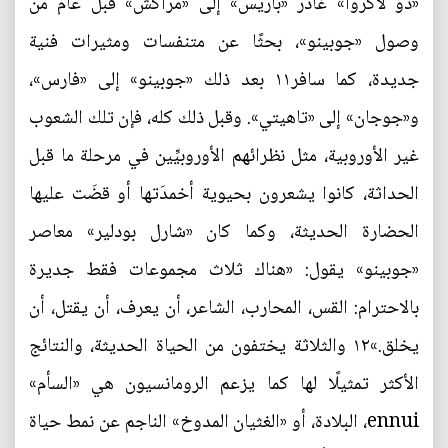
«دو لاكروا» غادر «باريس» إلى «مراكش» قبل عام من
وصول «جوبينو»، بحثًا عن متنفسات ومثيرات فنية
جديدة، كما سافر١١ بعد ذلك «جوبينو» إلى «فارس»،
و«جوجان» إلى «تاهیتي». وقبل ذلك كله، فإن تلك الشعوب
غير الأوروبية، مثل نظرائهم الأوروبيِّين في مرحلة ما قبل
الحداثة، كانوا يشعرون بحيوية أخمدَتها أو قضَت عليها
الحضارة الحديثة، وكما كان «شارل بودلير» معاصر
«جوبينو» يقول: «هناك ثلاث مجموعات فقط جديرة
بالاحترام: القس، المحارب، الشاعر، أن يعرف، أن يقتل، أن
يخلق.»١٢ والثلاثة يختفون من الحياة الحديثة، والنتائج
الأكثر تمثيلًا لها كما يزعم الرومانسيون هي «السأم»
ennui، البلادة، أو «الغثيان المدوخ» الناجم عن نمط حياة