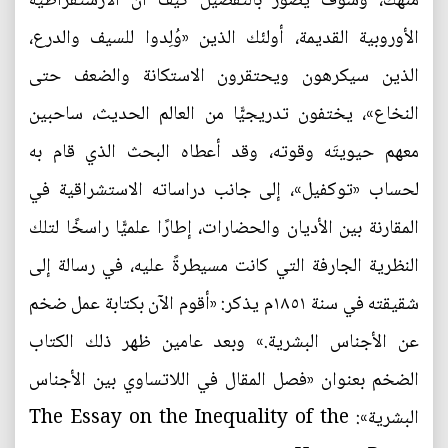
منهك، وسوف يصوِّر بالتفصيل كيف أنَّ الأرستقراطية
الأوروبية القديمة، أولئك الذين «وُلِدوا للسيف والدرع،
الذين سيكرهون ويحتقرون الاستكانة والضعف حتى
النخاع»، يختفون تدريجيًّا من العالم الحديث، ساحبين
معهم حيويتَه وقوته، وقد أعطاه البحث الذي قام به
لحساب «توكفيل»، إلى جانب دراساته الاستشراقية في
المقارنة بين الأديان والحضارات، إطارًا علميًّا راسخًا لتلك
النظرية الجارفة التي كانت مسيطرةً عليه، في رسالة إلى
شقيقته في سنة ١٨٥١م يذكر: «أقوم الآن بكتابة عمل ضخم
عن الأجناس البشرية.» وبعد عامين ظهر ذلك الكتاب
الضخم بعنوان «فصل المقال في اللاتساوي بين الأجناس
البشرية»: The Essay on the Inequality of the