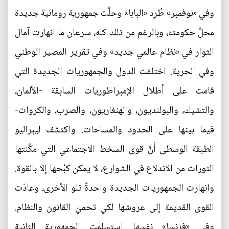
وفي «نوفمبر» طُرِد «البابا» وحلَّت جمهورية رومانية جديدة
محلَّ حكومته، وبالرغم من ذلك كله، سرعان ما انهارت آمال
الثوار في «نظام عالمي جديد» وفي تقرير المصير الوطني
وفي الحرية. اختلفت الدول والجمهوريات الجديدة التي
قامت على أطلال الإمبراطوريات السابقة -الألمان،
والتشيك، والبولنديون، والهنغاريون، والصرب، والكروات-
فيما بينها على الحدود والمساحات. واكتشف ليبراليو
الطبقة الوسطى أنَّ قوى السخط الاجتماعي التي مكَّنتها
الثورات من الاندلاع في الشوارع، لا يمكن كبْحها إلا بالقوة.
وانهارت الجمهوريات الجديدة واحدةً تلو الأخرى، وعادَت
القوى القديمة إلى عروشها لكي تحميَ القانون والنظام.
وفي «فرنسا» نفسها استسلمت الجمهورية الثانية