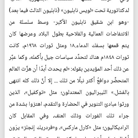
لدكتاتورية تحت «لویس نابليون» (نابليون الثالث فيما بعد)
-وهو ابن شقيق نابليون الأكبر- وسط سلسلة من
الانتفاضات العمالية والفلاحية بطول البلاد وعرضها كان
يتم قمعها بسفك الدماء.١٨ ومثل ثورات ١٩٦٨م، كانت
ثورات ١٨٤٨م هناك لتحدِّد سياسات جيل بأكمله، وكما عبَّر
عن ذلك أحد المؤيدين بقوله: «لم يحدث أبدًا أن هزَّت العالم
المتحضِّر دوافعُ أكثر نبلًا من تلك ... إلا أنَّ ذلك كله انتهى
بالفشل.» الليبراليون المعتدلون؛ مثل «توكفيل»، الذين
ورثوا مبادئ التنوير في الحضارة والتقدم، اهتزوا بشدة من
جراء تلك الفورات وذلك العنف، وفي المقابل كان
الراديكاليون؛ مثل «کارل مارکس»، و«فردريك إنجلز» يرَون