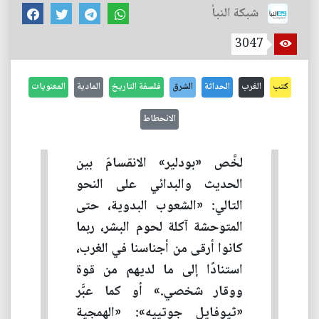
شبكة النبأ
3047
كتب
الغرب
الحداثة
الشرق
فلسفة التاريخ
المادية
المعنويات
الانحطاط
لخَّص «بودلير» الانقسامَ بين
الحديث والبدائي على النحو
التالي: «الشعوب البدوية، حتى
المتوحشة آكلة لحوم البشر، ربما
كانوا أرقى من أجناسنا في الغرب،
استنادًا إلى ما لديهم من قوة
ووقار شخصي.» أو كما عبَّر
«ثيوفايل جوتييه»: «الهمجية