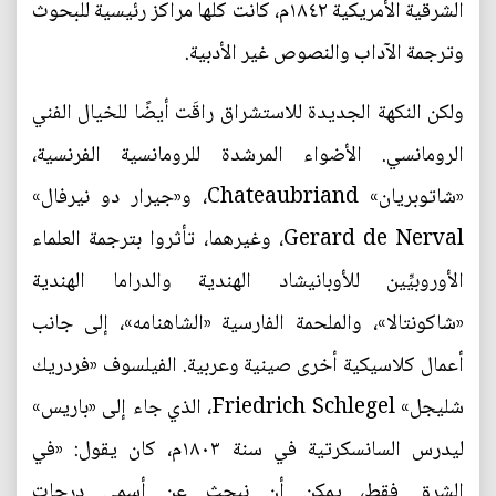
الشرقية الأمريكية ١٨٤٢م، كانت كلها مراكز رئيسية للبحوث
وترجمة الآداب والنصوص غير الأدبية.
ولكن النكهة الجديدة للاستشراق راقَت أيضًا للخيال الفني
الرومانسي. الأضواء المرشدة للرومانسية الفرنسية،
«شاتوبریان» Chateaubriand، و«جيرار دو نيرفال»
Gerard de Nerval، وغيرهما، تأثروا بترجمة العلماء
الأوروبيِّين للأوبانیشاد الهندية والدراما الهندية
«شاكونتالا»، والملحمة الفارسية «الشاهنامه»، إلى جانب
أعمال كلاسيكية أخرى صينية وعربية. الفيلسوف «فردريك
شليجل» Friedrich Schlegel، الذي جاء إلى «باريس»
ليدرس السانسكرتية في سنة ۱۸۰۳م، كان يقول: «في
الشرق فقط، يمكن أن نبحث عن أسمى درجات