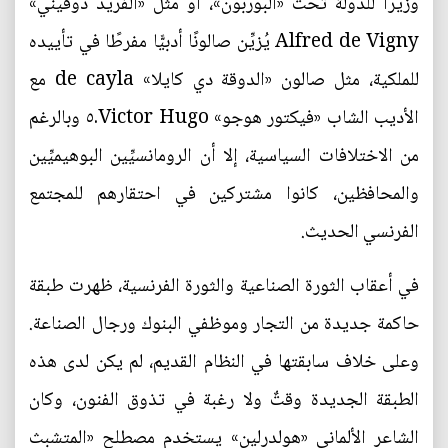
وزيرًا للدولة تحت «البوربون»، أو مثل «ألفريد دوفيني»
Alfred de Vigny يُزيِّن صالونًا أدبيًّا مفرطًا في تأييده
للملكية، مثل صالون «الدوقة دي كايلا» de cayla مع
الأديب الشاب «فيكتور هوجو» Victor Hugo.٥ وبالرغم
من الاختلافات السياسية، إلا أن الرومانسيِّين البوهيميِّين
والمحافظين، كانوا مشتركين في احتقارهم للمجتمع
الفرنسي الحديث.
في أعقاب الثورة الصناعية والثورة الفرنسية، ظهرت طبقة
حاكمة جديدة من التجار وموظفي البنوك ورجال الصناعة.
وعلى خلاف سابقتها في النظام القديم، لم يكن لدى هذه
الطبقة الجديدة وقتٌ ولا رغبة في تذوق الفنون، وكان
الشاعر الألماني «هولدرلين» يستخدم مصطلح «المتشبث