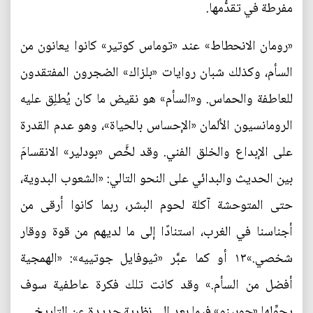
مفرطة في تقدُّمها.
«رومان الانحطاط» عند «توماس كوتير» كانوا يعانون من
السأم، وكذلك شبان روايات «بلزاك» الضجرون المفتقدون
للعاطفة والحماس. و«السأم» هو نقيض ما كان يُطلِق عليه
الرومانسيون الألمان «الإحساس بالحياة»، وهو عدم القدرة
على الإبداع والخلق الفني. وقد لخَّص «بودلير» الانقسامَ
بين الحديث والبدائي على النحو التالي: «الشعوب البدوية،
حتى المتوحشة آكلة لحوم البشر، ربما كانوا أرقى من
أجناسنا في الغرب، استنادًا إلى ما لديهم من قوة ووقار
شخصي.»١٣ أو كما عبَّر «ثيوفايل جوتييه»: «الهمجية
أفضل من السأم.» وقد كانت تلك فكرة عاطفية سوف
يحوِّلها «جوبينو» فيما بعد إلى نظرية جديدة عن التاريخ.