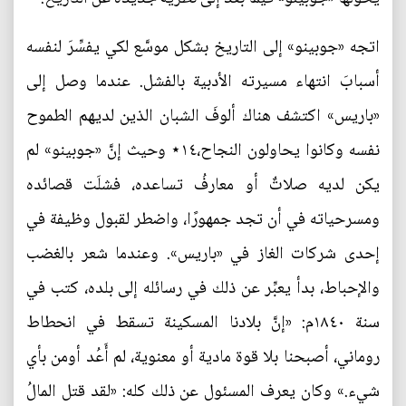
اتجه «جوبينو» إلى التاريخ بشكل موسَّع لكي يفسِّرَ لنفسه
أسبابَ انتهاء مسيرته الأدبية بالفشل. عندما وصل إلى
«باريس» اكتشف هناك ألوفَ الشبان الذين لديهم الطموح
نفسه وكانوا يحاولون النجاح،١٤⋆ وحيث إنَّ «جوبينو» لم
يكن لديه صلاتٌ أو معارفُ تساعده، فشلَت قصائده
ومسرحياته في أن تجد جمهورًا، واضطر لقبول وظيفة في
إحدى شركات الغاز في «باريس». وعندما شعر بالغضب
والإحباط، بدأ يعبِّر عن ذلك في رسائله إلى بلده، كتب في
سنة ١٨٤٠م: «إنَّ بلادنا المسكينة تسقط في انحطاط
روماني، أصبحنا بلا قوة مادية أو معنوية، لم أَعُد أومن بأي
شيء.» وكان يعرف المسئول عن ذلك كله: «لقد قتل المالُ