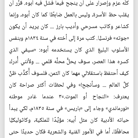
كلُّه عزم وإصرار على أن ينجح فيما فشل فيه أبوه. قرَّر أن
يقلب حظ الأسرة، وليس بالعمل ضابطًا كما كان أبوه، وإنما
كشاعر وكاتب مسرحي وأديب بارز ... كان يريد أن يكون
«جوته» فرنسيًّا. كتب مرة إلى أخته في سنة ١٨٣٤م وبنفس
الأسلوب البليغ الذي كان يستخدمه أبوه: «سيفي الذي
كسره هذا العصر، سوف يحلُّ محلَّه قلمي ... ولأنني أُدرك
كيف أحتفظ باستقلالي مهما كان الثمن، فلسوف أُكذِّب ظنَّ
كلِّ العالم ... وسأنجح!» وفي لحظات أكثر صراحة كان
يعترف: «النجاح أو الموت.»٣ عندما غادر موطنه
«نورماندي» وجاء إلى «باريس» في سنة ١٨٣٥م، لكي يبدأ
حياته الأدبية كان مثل أبيه: مؤيِّدًا للملكية، وكاثوليكيًّا
محافظًا، أما في الأمور الفنية والشعرية فكان حديثًا حتى