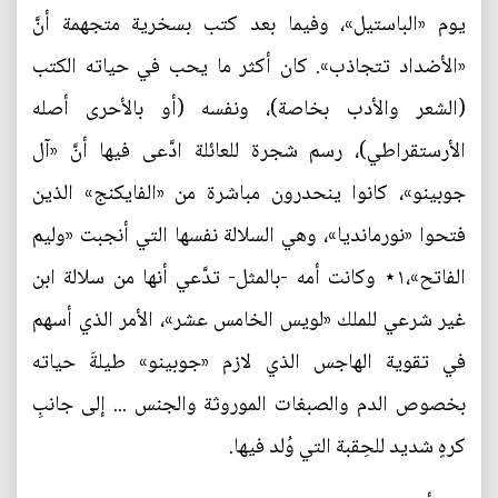
يوم «الباستيل»، وفيما بعد كتب بسخرية متجهمة أنَّ
«الأضداد تتجاذب». كان أكثر ما يحب في حياته الكتب
(الشعر والأدب بخاصة)، ونفسه (أو بالأحرى أصله
الأرستقراطي)، رسم شجرة للعائلة ادَّعى فيها أنَّ «آل
جوبينو»، كانوا ينحدرون مباشرة من «الفايكنج» الذين
فتحوا «نورمانديا»، وهي السلالة نفسها التي أنجبت «وليم
الفاتح»،١⋆ وكانت أمه -بالمثل- تدَّعي أنها من سلالة ابن
غير شرعي للملك «لويس الخامس عشر»، الأمر الذي أسهم
في تقوية الهاجس الذي لازم «جوبينو» طيلةَ حياته
بخصوص الدم والصبغات الموروثة والجنس ... إلى جانبِ
كرهٍ شديد للحِقبة التي وُلد فيها.