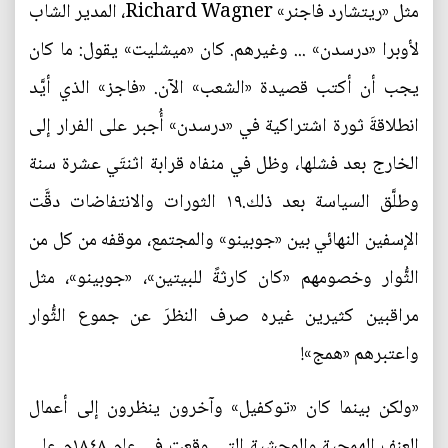
مثل «ريتشارد فاجنر» Richard Wagner، المدير الشاب
لأوبرا «درسدن» ... وغيرهم. كان «میشليت» يقول: ما كان
يجب أن أكتب قصيدة «الشعب» الآن. «فاجز» الذي أيَّد
انطلاقةَ ثورة اشتراكية في «درسدن» أُجبر على الفرار إلى
الخارج بعد فشلها، وظل في منفاه قرابة اثنتَي عشرة سنة
وطلَّق السياسة بعد ذلك.١٩ الثورات والانتفاضات دقَّت
الإسفين النهائي بين «جوبينو» والمجتمع، موقفه من كل من
الثُّوار وخصومهم «كان كارثةً للبيتين»، «جوبينو»، مثل
مراقبين كثيرين غيره صرف النظرَ عن جموع الثُّوار
واعتبرهم «همج»!
«ولكن بينما كان «توكفيل» وآخرون ينظرون إلى أعمال
العنف الهمجية والوحشية التي وقعت في عام ١٨٤٨م على