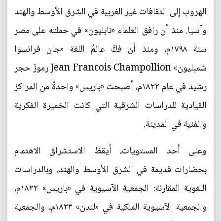
الهروب إلى الثقافات غير الغربية في الشرق الأوسط والهند
وآسيا. منذ أن رافق العلماء «نابليون» في حملته على مصر
سنة ١٧٩٨م، ومنذ أن فكَّ عالمُ اللغة «جان فرانسوا
شمبلیون» Jean Francois Champollion رموزَ حجر
رشيد في عام ١٨٢٢م، أصبحت «باريس» واحدةً من المراكز
القيادية للدراسات الشرقية التي كانت الخميرة الفكرية
والفنية في المدينة.
وعلى أحد المستويات، أيقظ الاستشراق الاهتمام
بحضارات قديمة في الشرق الأوسط والهند، وبالدراسات
اللغوية المقارنة: الجمعية الآسيوية في «باريس» ۱۸۲۲م،
والجمعية الآسيوية الملكية في «لندن» ۱۸۲۳م، والجمعية