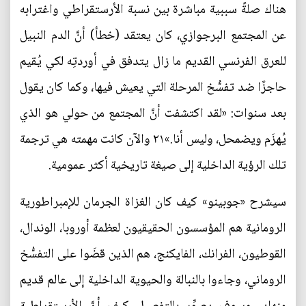
هناك صلةً سببية مباشرة بين نسبة الأرستقراطي واغترابه
عن المجتمع البرجوازي، كان يعتقد (خطأ) أنَّ الدم النبيل
للعرق الفرنسي القديم ما زال يتدفق في أوردتِه لكي يُقيم
حاجزًا ضد تفسُّخ المرحلة التي يعيش فيها، وكما كان يقول
بعد سنوات: «لقد اكتشفت أنَّ المجتمع من حولي هو الذي
يُهزَم ويضمحل، وليس أنا.»٢١ والآن كانت مهمته هي ترجمة
تلك الرؤية الداخلية إلى صيغة تاريخية أكثر عمومية.
سيشرح «جوبينو» كيف كان الغزاة الجرمان للإمبراطورية
الرومانية هم المؤسسون الحقيقيون لعظمة أوروبا، الوندال،
القوطيون، الفرانك، الفايكنج، هم الذين قضَوا على التفسُّخ
الروماني، وجاءوا بالنبالة والحيوية الداخلية إلى عالم قديم