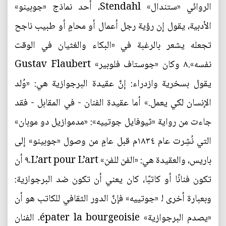
الروائي «ستندال» Stendahl، أحد نماذج «جوبينو»
الأدبية، يقول إن رؤية رجل أعمال أو محامٍ أو طبيب ناجح
تجعله يشعر بالرغبة في «البكاء والغثيان في الوقت
نفسه».٨ وكان «جوستاف فلوبير» Gustav Flaubert
يقول بسخرية وازدراء: إنَّ عقيدة البرجوازية هي: «وُلد
الإنسان لكي يعمل.» أما عقيدة الفنان - في المقابل - فقد
جاءت من رواية «ثيوفایل جوتييه»: «مدموازيل دو موبان»
التي نُشِرت عام ١٨٣٤م قبل عامٍ من وصول «جوبينو» إلى
باريس، والعقيدة هي: «الفن للفن» L’art pour L’art.٩ أن
تكون فنانًا أو كاتبًا، كان يعني أن تكون ضد البرجوازية:
وبعبارة أخرى ﻟ «جوتييه» فإنَّ الدور الثقافي للكاتب هو أن
«يصدم البرجوازية» épater la bourgeoisie. الفنان