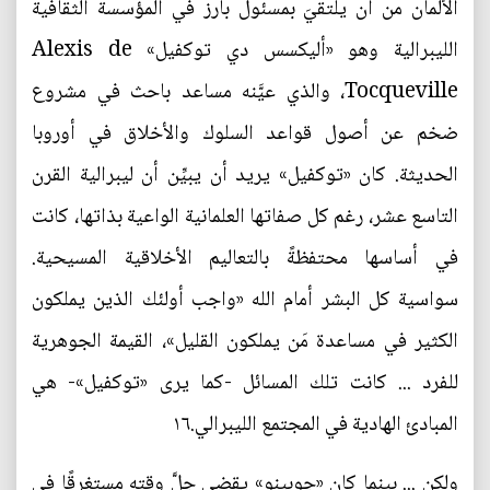
الألمان من أن يلتقيَ بمسئول بارز في المؤسسة الثقافية
الليبرالية وهو «أليكسس دي توكفيل» Alexis de
Tocqueville، والذي عيَّنه مساعد باحث في مشروع
ضخم عن أصول قواعد السلوك والأخلاق في أوروبا
الحديثة. كان «توكفيل» يريد أن يبيِّن أن ليبرالية القرن
التاسع عشر، رغم كل صفاتها العلمانية الواعية بذاتها، كانت
في أساسها محتفظةً بالتعاليم الأخلاقية المسيحية.
سواسية كل البشر أمام الله «واجب أولئك الذين يملكون
الكثير في مساعدة مَن يملكون القليل»، القيمة الجوهرية
للفرد ... كانت تلك المسائل -كما يرى «توكفيل»- هي
المبادئ الهادية في المجتمع الليبرالي.١٦
ولكن ... بينما كان «جوبينو» يقضي جلَّ وقته مستغرقًا في