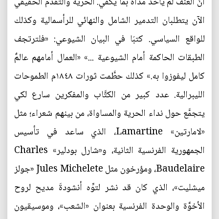
أنَّ العنف لم يأخذ مداه بما يكفي. الحرية والتقدم الحقيقي
الآن يتطلبان التدمير الشامل والنهائي للرأسمالية وكذلك
للواقع السياسي. كتبَا في البيان الشيوعي: «فلترتجف
الطبقات الحاكمة أمام الشيوعية ...» «العمال أمامهم عالمٌ
كامل ليفوزوا به.» كذلك حطَّمت ثورات ١٨٤٨م الطموحات
الليبرالية. عدد كبير من الكتَّاب والمفكرين سارع لكي
يتجمَّع حول نداء الحرية والمساواة، من بينهم شعراء؛ مثل
«لامارتين» Lamartine، الذي ساعد في تأسيس
الجمهورية الفرنسية الثانية، و«شارل بودلير» Charles
Baudelaire، ومؤرخون مثل Jules Michelete «جولز
میشلیت»، الذي كان قد نشر لتوِّه أنشودةَ مديح لروح
الأخوَّة والوحدة الفرنسية بعنوان «الشعب»، وموسيقيون