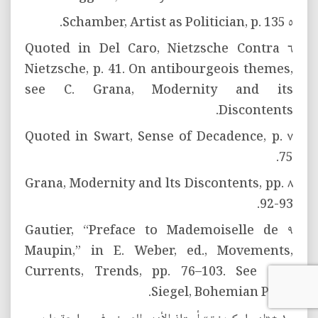
٥ Schamber, Artist as Politician, p. 135.
٦ Quoted in Del Caro, Nietzsche Contra
Nietzsche, p. 41. On antibourgeois themes,
see C. Grana, Modernity and its
Discontents.
٧ Quoted in Swart, Sense of Decadence, p.
75.
٨ Grana, Modernity and lts Discontents, pp.
92-93.
٩ Gautier, “Preface to Mademoiselle de
Maupin,” in E. Weber, ed., Movements,
Currents, Trends, pp. 76–103. See also
Siegel, Bohemian Paris.