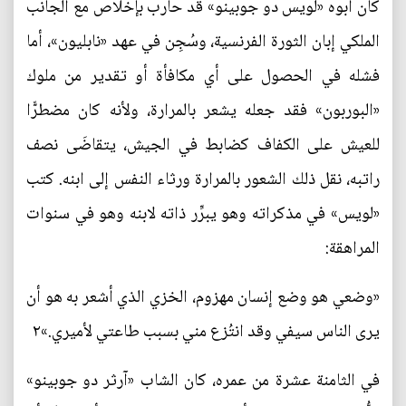
كان أبوه «لويس دو جوبينو» قد حارب بإخلاص مع الجانب
الملكي إبان الثورة الفرنسية، وسُجِن في عهد «نابليون»، أما
فشله في الحصول على أي مكافأة أو تقدير من ملوك
«البوربون» فقد جعله يشعر بالمرارة، ولأنه كان مضطرًّا
للعيش على الكفاف كضابط في الجيش، يتقاضَى نصف
راتبه، نقل ذلك الشعور بالمرارة ورثاء النفس إلى ابنه. كتب
«لويس» في مذكراته وهو يبرِّر ذاته لابنه وهو في سنوات
المراهقة:
«وضعي هو وضع إنسان مهزوم، الخزي الذي أشعر به هو أن
يرى الناس سيفي وقد انتُزع مني بسبب طاعتي لأميري.»٢
في الثامنة عشرة من عمره، كان الشاب «آرثر دو جوبينو»