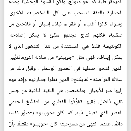
للديمقراطية كما هو متوقَّع، ولكن القسوة الوحشية وعدم
الجدارة بالثقة تنسحب على كل الشخصيات الأخرى.
وسواء كانوا أغنياء أو فقراء، نبلاء إسبان أو فلاحين من
صقلية، فكلهم نتاج مجتمع سيِّئ لا يمكن إصلاحه.
الكونتيسة فقط هي المستثناة من هذا التدهور الذي لا
يمكن إيقافه، فهي مثل «جوبينو» من سلالة النورمانديِّين
الذين فتحوا صقلية في العصور الوسطى، وقبل ذلك من
سلالة القراصنة «الفايكنج» الذين نقلوا جسارتهم وإقدامهم
إليها عبر الأجيال. وباختصار، هي البقية الباقية من جنس
نقي، فاضل، يَقِيها تفوُّقُها الفطري من التفسُّخ الحتمي
للعصر الذي تعيش فيه، كما كان «جوبينو» يتصوَّر نفسه
دائمًا. عندما انتهى من مسرحيته كان «جوبينو» مقتنعًا بأنَّ