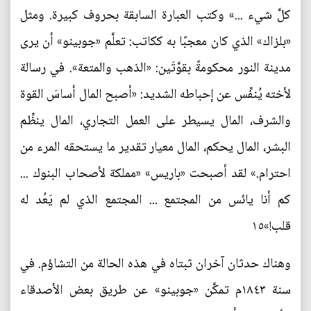
كلَّ شيء ...» وكتب العبارة السابقة بحروف كبيرة. ومثل
«بلزاك» الذي كان معجبًا به ككاتب: تعلَّم «جوبينو» أن يرى
مدينة النور محكومةً بقوَّتَين: «الذهب والمتعة». في رسالة
لأخته يُنفِّس عن إحباطه الشديد: «أصبح المال أساسَ القوة
والشرف، المال يسيطر على العمل التجاري، المال ينظِّم
البشر، المال يحكم، المال معيار تقدير ما يستحقه المرء من
احترام.» لقد أصبحت «باريس» «مملكة لأصحاب البنوك ...
كم أنا يائس من المجتمع ... المجتمع الذي لم يَعُد له
قلب!»١٥
وهناك حدثان آخران ثبتاه في هذه الحالة من التشاؤم. في
سنة ١٨٤٣م تمكَّن «جوبينو» عن طريق بعض الأصدقاء