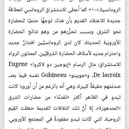
الرومانسية.»١٠⋆ كما أعطى الاستشراق الرومانسي انعطافةً
جديدة للاعتقاد القديم بأن هناك توجهًا حتميًّا للحضارة
نحو الشرق. وبسبب تحرُّرهم من وهمِ نتائج الحضارة
الأوروبية الحديثة، كان لدى الرومانسيِّين افتتانٌ جديد
واحترام جديد لأسلاف الحضارة الشرقيِّين. الممثلون الرواد
للاستشراق؛ مثل الرسام «إيوجين دو لاكروا» Eugene
De lacroix، و«جوبينو» Gobineau نفسه فيما بعد،
صدمَتهم حقيقةٌ كبيرة، وهي أنه بالرغم من أن أوروبا كانت
تبدو في الظاهر أكثرَ «تقدمًا» من حضارات الشرق
«المتدهورة»، إلا أنَّ تلك الثقافات القديمة حفظت القِيَم
الروحية، التي كانت تبدو مفقودةً في المجتمع الأوروبي.