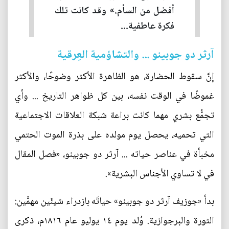
أفضل من السأم.» وقد كانت تلك
فكرة عاطفية...
آرثر دو جوبينو ... والتشاؤمية العِرقية
إنَّ سقوط الحضارة، هو الظاهرة الأكثر وضوحًا، والأكثر
غموضًا في الوقت نفسه، بين كل ظواهر التاريخ ... وأي
تجمُّع بشري مهما كانت براعة شبكة العلاقات الاجتماعية
التي تحميه، يحصل يوم مولده على بذرة الموت الحتمي
مخبأة في عناصر حياته ... آرثر دو جوبينو، «فصل المقال
في لا تساوي الأجناس البشرية».
بدأ «جوزيف آرثر دو جوبينو» حياتَه بازدراء شيئَين مهمَّين:
الثورة والبرجوازية. وُلد يوم ١٤ يوليو عام ١٨١٦م، ذكرى