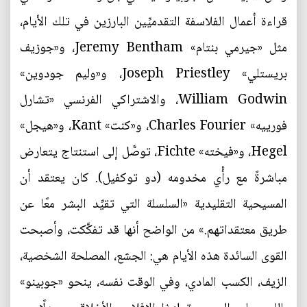
قراءة أعمال الفلاسفة التقدميِّين البارزين في تلك الأيام،
مثل «جیرمي بنتام» Jeremy Bentham، و«جوزيف
بریستلي» Joseph Priestley، و«وليم جودوین»
William Godwin، والاشتراكي الفرنسي «تشارل
فورييه» Charles Fourier، و«كنت» Kant، و«هيجل»
Hegel، و«فيخته» Fichte، توصَّل إلى استنتاج يتعارض
مباشرةً مع رأْي مخدومه (دو توكفيل). كان يعتقد أن
المسيحية التقليدية «السلسلة التي تقيِّد البشر معًا عن
طريق معتقداتهم.» من الواضح أنها قد تفكَّكت، وأصبحت
القوى السائدة هذه الأيام هي: الجشع، المصلحة الشخصية،
الزيف، الكسب المادي، وفي الوقت نفسه، ينحو «جوبينو»