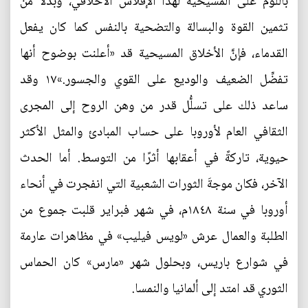
باللوم على المسيحية لهذا الإفلاس الأخلاقي، وبدلًا من
تثمين القوة والبسالة والتضحية بالنفس كما كان يفعل
القدماء، فإنَّ الأخلاق المسيحية قد «أعلنت بوضوح أنها
تفضِّل الضعيف والوديع على القوي والجسور.»١٧ وقد
ساعد ذلك على تسلُّل قدر من وهن الروح إلى المجرى
الثقافي العام لأوروبا على حساب المبادئ والمثل الأكثر
حيوية، تاركةً في أعقابها أثرًا من التوسط. أما الحدث
الآخر، فكان موجةَ الثورات الشعبية التي انفجرت في أنحاء
أوروبا في سنة ١٨٤٨م، في شهر فبراير قلبت جموع من
الطلبة والعمال عرش «لويس فيليب» في مظاهرات عارمة
في شوارع باريس، وبحلول شهر «مارس» كان الحماس
الثوري قد امتد إلى ألمانيا والنمسا.