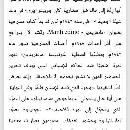
أنها رِدَّة إلى حالة قبل حضارية، كان جوبينو «يرى» في ذلك
شيئًا «جديدًا».» في سنة ١٨٤٢م كان قد بدأ كتابةَ مسرحية
بعنوان: «مانفريدين» Manfredine، ولكنه الآن يتراجع
على أثر أحداث ١٨٤٨م، أحداث المسرحية تدور عام
١٨٤٢م، وبطلتُها الصقلية الكونتيسة «مانفريدين» تقود
تمردًا شعبيًّا ضد الحاكم الإسباني. ليس بهدف تحرير
الجماهير الذين لا تشعر نحوهم إلا بالاحتقار، وإنما بغرض
الثأر لشقيقها «روجر» الذي قتله الإسبان ظلمًا. وفي النهاية،
على أية حال يستولي الديماجوجي «ماسانيللو» على التمرُّد
الذي يتحوَّل إلى ثورة فلاحية.٢٠⋆ «جوبينو» يصوِّر
«ماسانيللو» وحشود الغوغاء المتمردين بعبارات معادية