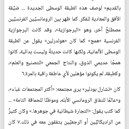
بالقديم» لوصف هذه الطبقة الوسطى الجديدة ... ضيِّقة
الأفق والمعادية للفكر. كما ظهر بين الرومانسيِّين الفرنسيِّين
مصطلحٌ آخر، وهو «البرجوازية»، وقد كانت البرجوازية
الفرنسية «همج» كما كان «هولدرلين» يقول عن الطبقة
الوسطى الألمانية، ولكنها كانت حديثةً وليست بدائية، كانوا
همجًا عديمي الذوق، والنتاج الجمعي «للتصنيع والعلم»،
وكطبقة، لم يكونوا مؤهلين لأي عاطفة راقية بالمرة.٦
كان «تشارل بودلير» يرى مجتمعه: «أكثر المجتمعات غباء»،
و«عالمًا للنفاق الرومانسي الأبله، وموطنًا للحماقة التامة» ...
كما كتب يقول: «التجارة شيطانية في جوهرها.» وكان كثيرٌ
من الراديكاليِّين أو الرجعيِّين يتفقون معه في ذلك.٧ كان