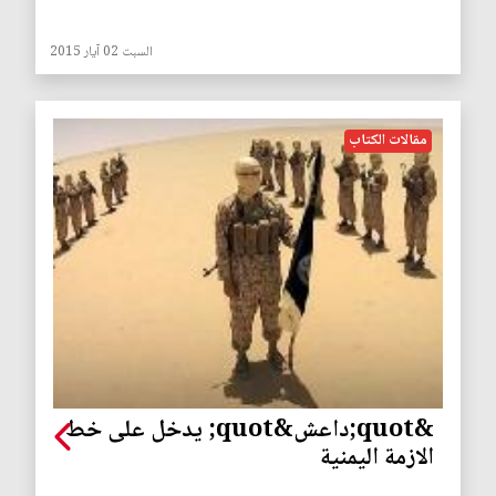
السبت 02 آيار 2015
مقالات الكتاب
&quot;داعش&quot; يدخل على خط
الازمة اليمنية