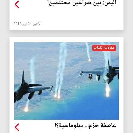
اليمن: بين صراعين محتدمين!
الأثنين 04 آيار 2015
مقالات الكتاب
عاصفة حزم... دبلوماسية؟!