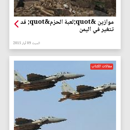
موازين &quot;لعبة الحزم&quot; قد
تتغير في اليمن
السبت 09 آيار 2015
مقالات الكتاب