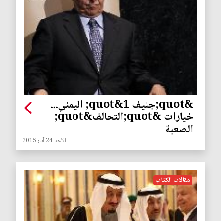
&quot;جنيف 1&quot; اليمني...
خيارات &quot;التحالف&quot;
الصعبة
الأحد 24 آيار 2015
مقالات الكتاب