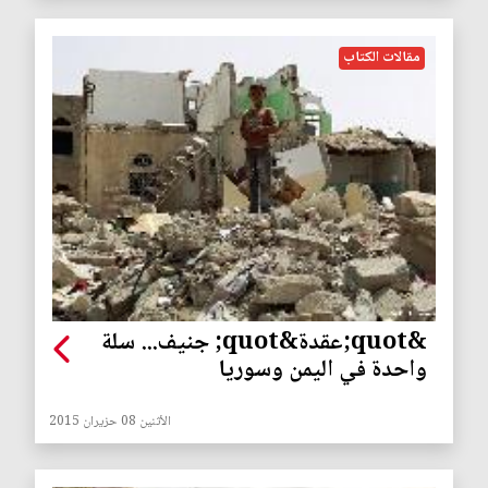
مقالات الكتاب
&quot;عقدة&quot; جنيف... سلة
واحدة في اليمن وسوريا
الأثنين 08 حزيران 2015