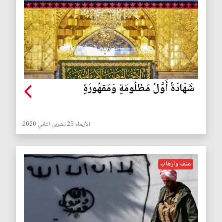
شَهَادَةُ أَوَّلُ مَظلُومَةٍ وَمَقهُورَةٍ
الأربعاء 25 تشرين الثاني 2020
عنف وارهاب