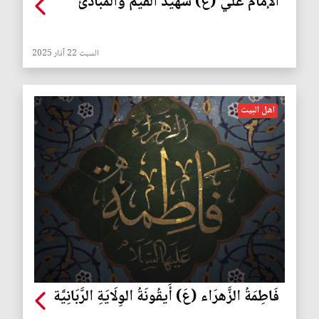
الإمام علي (ع) شهيد القيم والمبادئ
السبت 22 آذار 2025
اهل البيت
فَاطِمَةُ الزَّهرَاء (عَ) أَيقُونَةُ الوِلَايَةِ الرَّبَانِيَّة