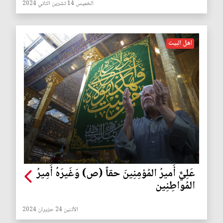
الخميس 14 تشرين الثاني 2024
اهل البيت
عَلِيٌّ أَميرُ المُؤمِنِينَ حقاً (ص) وَغَيرَهُ أَمِيرُ
المُواطِنِين
الأثنين 24 حزيران 2024