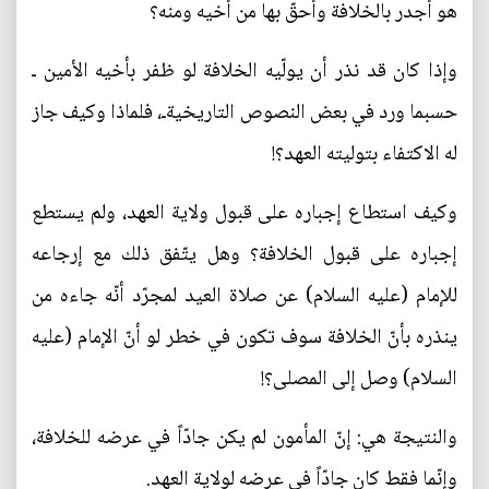
هو أجدر بالخلافة وأحقّ بها من أخيه ومنه؟
وإذا كان قد نذر أن يولّيه الخلافة لو ظفر بأخيه الأمين ـ
حسبما ورد في بعض النصوص التاريخيةـ، فلماذا وكيف جاز
له الاكتفاء بتوليته العهد؟!
وكيف استطاع إجباره على قبول ولاية العهد، ولم يستطع
إجباره على قبول الخلافة؟ وهل يتّفق ذلك مع إرجاعه
للإمام (عليه السلام) عن صلاة العيد لمجرّد أنّه جاءه من
ينذره بأنّ الخلافة سوف تكون في خطر لو أنّ الإمام (عليه
السلام) وصل إلى المصلى؟!
والنتيجة هي: إنّ المأمون لم يكن جادّاً في عرضه للخلافة،
وإنّما فقط كان جادّاً في عرضه لولاية العهد.