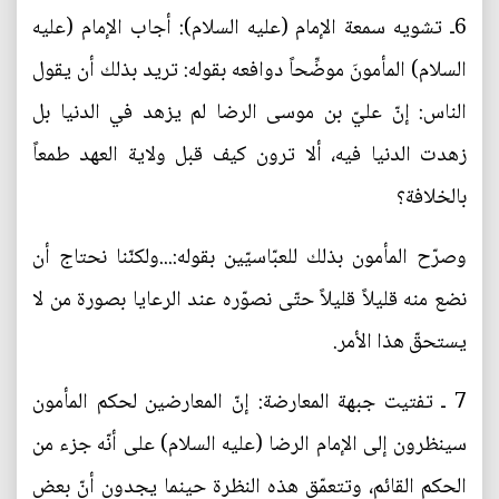
6ـ تشويه سمعة الإمام (عليه السلام): أجاب الإمام (عليه
السلام) المأمونَ موضِّحاً دوافعه بقوله: تريد بذلك أن يقول
الناس: إنّ عليّ بن موسى الرضا لم يزهد في الدنيا بل
زهدت الدنيا فيه، ألا ترون كيف قبل ولاية العهد طمعاً
بالخلافة؟
وصرّح المأمون بذلك للعبّاسيّين بقوله:...ولكنّنا نحتاج أن
نضع منه قليلاً قليلاً حتّى نصوّره عند الرعايا بصورة من لا
يستحقّ هذا الأمر.
7 ـ تفتيت جبهة المعارضة: إنّ المعارضين لحكم المأمون
سينظرون إلى الإمام الرضا (عليه السلام) على أنّه جزء من
الحكم القائم، وتتعمّق هذه النظرة حينما يجدون أنّ بعض