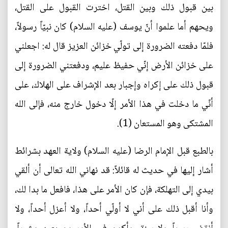
بين قبول ذلك وبين القتل، اخترت القبول على القتل،
ويحهم أما علموا أنّ يوسف (عليه السلام) كان نبيّاً رسولاً،
فلمّا دفعته الضرورة إلى تولّي خزائن العزيز قال له: اجعلني
على خزائن الأرض إنّي حفيظ عليم، ودفعتني الضرورة إلى
قبول ذلك على إكراه وإجبار بعد الإشراف على الهلاك، على
أنّي ما دخلت في هذا الأمر إلّا دخول خارج منه، فإلى الله
المشتكى وهو المستعان (1).
بالطبع قبل الإمام الرضا (عليه السلام) ولاية العهد بشرائط
أشار إليها في حديث له قائلاً: قد نهاني الله تعالى أن ألقي
بيدي إلى التهلكة، فإن كان الأمر على هذا، فافعل ما بدا لك،
وأنا أقبل ذلك على أني لا أولّي أحداً، ولا أعزل أحداً، ولا