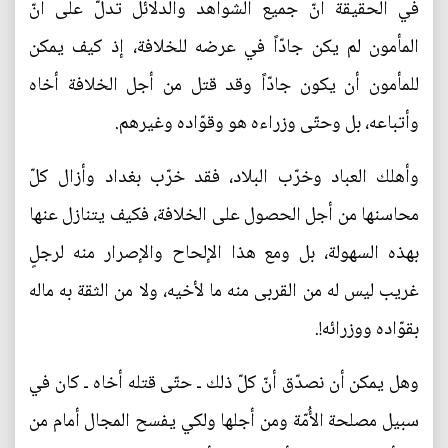
في الحقيقة أنّ جميع الشواهد والدلائل تدلّ على أنّ
المأمون لم يكن جادّاً في عرضه للخلافة، إذ كيف يمكن
للمأمون أن يكون جادّاً وقد قتل من أجل الخلافة أخاه
وأتباعه، بل وحتّى وزراءه هو وقوّاده وغيرهم.
وأهلك العباد وخرّب البلاد، فقد خرّب بغداد وأزال كلّ
محاسنها من أجل الحصول على الخلافة، فكيف يتنازل عنها
بهذه السهولة، بل ومع هذا الإلحاح والإصرار منه لرجلٍ
غريب ليس له من القربى منه ما لأخيه، ولا من الثقة به ماله
بقوّاده ووزرائه!.
وهل يمكن أن نصدّق أنّ كلّ ذلك ـ حتّى قتله أخاه ـ كان في
سبيل مصلحة الأُمّة ومن أجلها ولكي يفسح المجال أمام من