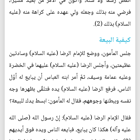
أنقض رسماً ولا سنة، وأكون في الأمر من بعيد مشيراً،
فرضي منه بذلك وجعله ولي عهده على كراهة منه (عليه
السلام) بذلك (2).
كيفية البيعة
جلس المأمون، ووضع للإمام الرضا (عليه السلام) وسادتين
عظيمتين، وأجلس الرضا (عليه السلام) عليهما في الخضرة
وعليه عمامة وسيف، ثمّ أمر ابنه العباس أن يبايع له أوّل
الناس، فرفع الرضا (عليه السلام) يده فتلقّى بظهرها وجه
نفسه وببطنها وجوههم، فقال له المأمون: ابسط يدك للبيعة؟
فقال الإمام الرضا (عليه السلام): إنّ رسول الله (صلى الله
عليه وآله) هكذا كان يبايع، فبايعه الناس ويده فوق أيديهم