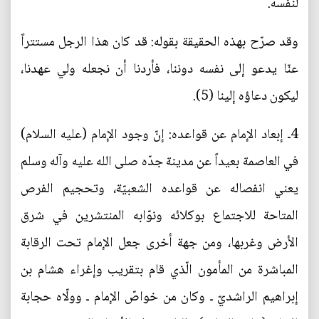
لنفسه.
وقد صرّح بهذه الحقيقة بقوله: قد كان هذا الرجل مستتراً
عنّا يدعو إلى نفسه دوننا، فأردنا أن نجعله ولي عهدنا،
ليكون دعاؤه إلينا (5).
4ـ إبعاد الإمام عن قواعده: إنّ وجود الإمام (عليه السلام)
في العاصمة بعيداً عن مدينة جدّه صلى الله عليه وآله وسلم
يعني انفصاله عن قواعده الشعبيّة، وتحجيم الفرص
المتاحة للاجتماع بوكلائه ونوّابه المنتشرين في شرق
الأرض وغربها، ومن جهة أخرى جعل الإمام تحت الرقابة
المباشرة من المأمون الّذي قام بتقريب وإغراء هشام بن
إبراهيم الراشديّ ـ وكان من خواصّ الإمام ـ وولّاه حجابة