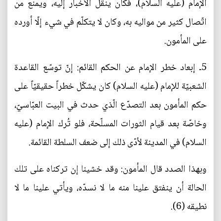
الإمام (عليه السلام)، فكان ينقل الأخبار إليه، ويمنع من
اتّصال كثير من مواليه به، وكان لا يتكلّم في شيء إلّا أورده
على المأمون.
5ـ إبعاد خطر الإمام عن الحكم القائم: إنّ توسّع القاعدة
الشعبيّة للإمام (عليه السلام) كان يشكّل خطراً حقيقيّاً على
حكم المأمون بعد التصدّع الّذي حدث في البيت العبّاسيّ،
وخاصّة بعد قيام الثورات المسلّحة، فلو تُرك الإمام (عليه
السلام) في المدينة لأدّى ذلك إلى ضعف السلطة القائمة.
وبهذا الصدد قال المأمون: وقد خشينا إن تركناه على تلك
الحالة أن ينفتق علينا منه ما لا نسدّه، ويأتي علينا ما لا
نطيقه (6).