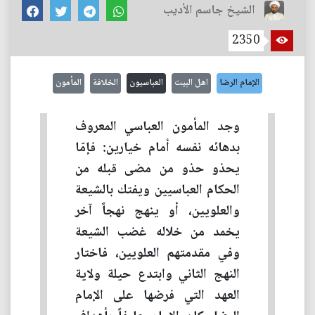
الشيخ جاسم الأديب
2350
الإمام الرضا
اهل البيت
العباسيون
الخلافة
المأمون
وجد المأمون العباسي المعروف
بدهائه نفسه أمام خيارين: فإمّا
يحذو حذو من مضى قبله من
الحكام العباسيين ويفتك بالشيعة
والعلويين، أو ينهج نهجاً آخر
يخمد من خلاله غضب الشيعة
وفي مقدمتهم العلويين، فاختار
النهج الثاني وابتدع حيلة ولاية
العهد التي فرضها على الإمام