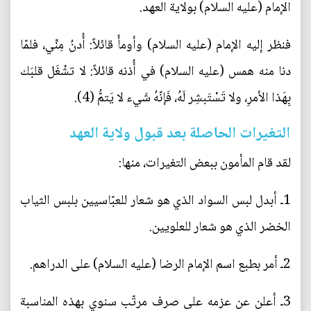
الإمام (عليه السلام) بولاية العهد.
فنظر إليه الإمام (عليه السلام) وأومأَ قائلاً: أُدنُ مِنِّي، فلمّا
دنا منه همس (عليه السلام) في أُذنه قائلاً: لا تشْغَل قلبَك
بِهَذا الأمرِ، ولا تَسْتَبشِر لَهُ، فَإنّهُ شَيء لا يَتمُّ (4).
التغيرات الحاصلة بعد قبول ولاية العهد
لقد قام المأمون ببعض التغيرات، منها:
1ـ أبدل لبس السواد الذي هو شعار للعبّاسيين بلبس الثياب
الخضر الذي هو شعار للعلويين.
2ـ أمر بطبع اسم الإمام الرضا (عليه السلام) على الدراهم.
3ـ أعلن عن عزمه على صرف مرتّب سنوي بهذه المناسبة