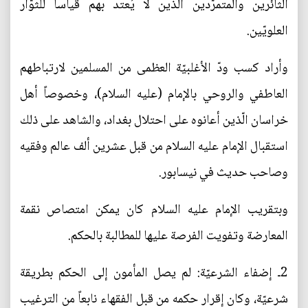
الثائرين والمتمرّدين الّذين لا يُعتد بهم قياساً للثوّار
العلويّين.
وأراد كسب ودّ الأغلبيّة العظمى من المسلمين لارتباطهم
العاطفي والروحي بالإمام (عليه السلام)، وخصوصاً أهل
خراسان الّذين أعانوه على احتلال بغداد، والشاهد على ذلك
استقبال الإمام عليه السلام من قبل عشرين ألف عالم وفقيه
وصاحب حديث في نيسابور.
وبتقريب الإمام عليه السلام كان يمكن امتصاص نقمة
المعارضة وتفويت الفرصة عليها للمطالبة بالحكم.
2ـ إضفاء الشرعيّة: لم يصل المأمون إلى الحكم بطريقة
شرعيّة، وكان إقرار حكمه من قبل الفقهاء نابعاً من الترغيب