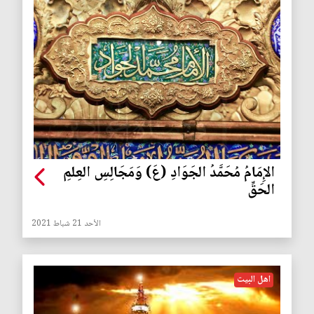
الإِمَامُ مُحَمَّدُ الجَوَادِ (عَ) وَمَجَالِسِ العِلمِ
الحَقِّ
الأحد 21 شباط 2021
اهل البيت