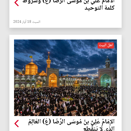
الامام علي بن موسى الرضا (ع) وشروط
كلمة التوحيد
السبت 18 آيار 2024
اهل البيت
الإِمَامُ عَلِيُّ بنُ مُوسَى الرِّضَا (عَ) العَالِمُ
الذِي لَا يَنقَطِع