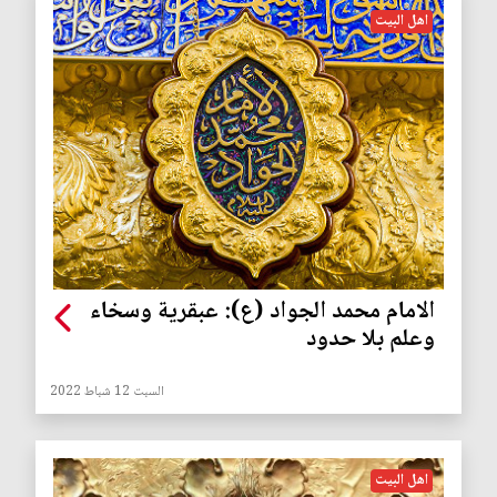
اهل البيت
الامام محمد الجواد (ع): عبقرية وسخاء
وعلم بلا حدود
السبت 12 شباط 2022
اهل البيت