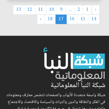
13
12
11
10
9
...
2
1
‹
›
18
17
16
15
14
شبكة النبأ المعلوماتية
شبكة واسعة متعددة الأبواب والصفحات تتضمن معارف ومعلومات
في الفكر والثقافة والدين والتراث والسياسة والاقتصاد والاجتماع
والعلوم وغيرها، تتمثل في صحيفة الكترونية يومية شاملة..