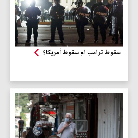
سقوط ترامب ام سقوط أمريكا؟