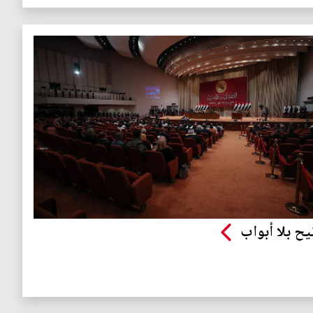
يح بلا أبواب