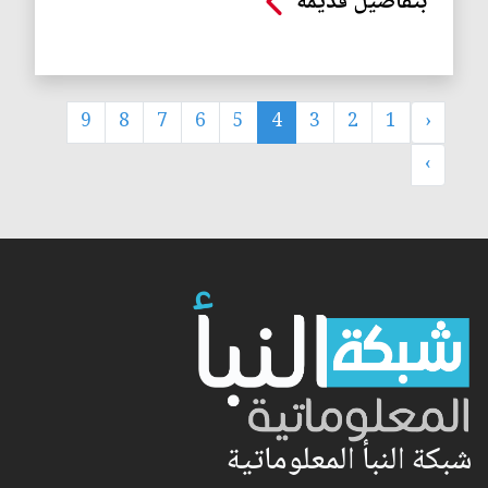
بتفاصيل قديمة
9
8
7
6
5
4
3
2
1
‹
›
شبكة النبأ المعلوماتية