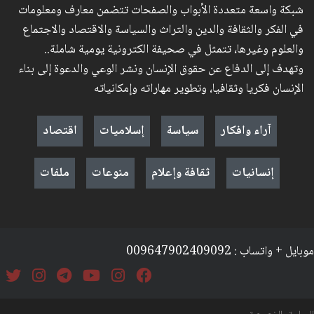
شبكة واسعة متعددة الأبواب والصفحات تتضمن معارف ومعلومات
في الفكر والثقافة والدين والتراث والسياسة والاقتصاد والاجتماع
والعلوم وغيرها، تتمثل في صحيفة الكترونية يومية شاملة..
وتهدف إلى الدفاع عن حقوق الإنسان ونشر الوعي والدعوة إلى بناء
الإنسان فكريا وثقافيا، وتطوير مهاراته وإمكانياته
آراء وافكار
سياسة
إسلاميات
اقتصاد
إنسانيات
ثقافة وإعلام
منوعات
ملفات
موبايل + واتساب : 009647902409092