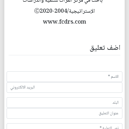
* باحث في مركز الفرات للتنمية والدراسات
الإستراتيجية/2004-Ⓒ2020
www.fcdrs.com
اضف تعليق