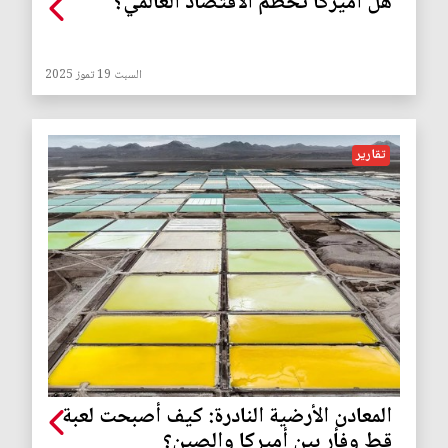
هل أميركا تحطم الاقتصاد العالمي؟
السبت 19 تموز 2025
تقارير
المعادن الأرضية النادرة: كيف أصبحت لعبة
قط وفأر بين أميركا والصين؟