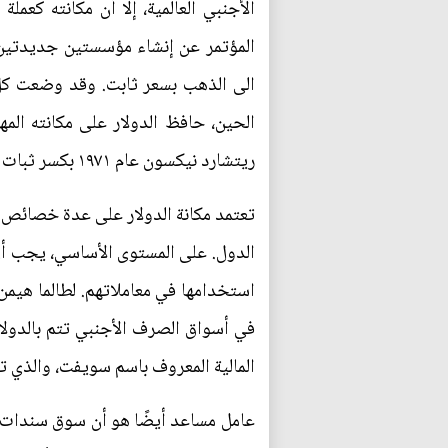
الأجنبي العالمية، إلا أن مكانته كعمل
المؤتمر عن إنشاء مؤسستين جديدتين، ه
الى الذهب بسعر ثابت. وقد وضعت كل م
الحين، حافظ الدولار على مكانته الم
ريتشارد نيكسون عام ١٩٧١ بكسر ثبات سعر صرف الدولار مقابل الذهب.
تعتمد مكانة الدولار على عدة خصائص يج
الدول. على المستوى الأساسي، يجب أن 
المالية المعروف باسم سويفت، والذي تس