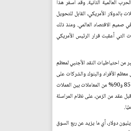
لحرب العالمية الثانية. وقد أسفر هذا
 بالدولار الأمريكي، القابل للتحويل
ي صميم الاقتصاد العالمي. ومنذ ذلك
ت التي أعقبت قرار الرئيس الأمريكي
بر من احتياطيات النقد الأجنبي لمعظم
 معظم الأفراد والبنوك والشركات على
استخدامها في معاملاتهم. لطالما هيمن الدولار على كلا الجبهتين. لأكثر من ثلاثة عقود، كانت نسبة ما بين 85 و90% من المعاملات بين العملات
رف الأجنبي تتم بالدولار. وتُجرى حوالي 50% من المعاملات بالدولار، والتي كانت 35% قبل عقد من الزمن، على نظام المراسلة
ًا.
د أيضًا هو أن سوق سندات الحكومة الأمريكية هو الأكبر عالميًا، حيث يبلغ حجمه حوالي 28 تريليون دولار، أي ما يزيد عن ربع السوق