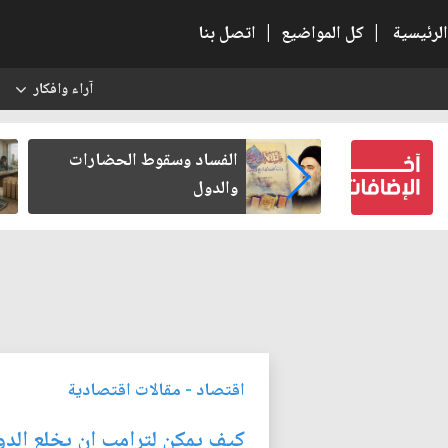
الرئيسية
|
كل المواضيع
|
اتصل بنا
آراء وافكار
س
بعين كتب لنفسه
الفساد وسقوط الحضارات
والدول
اقتصاد
-
مقالات اقتصادية
كيف يمكن لترامب ان يخلع الدو