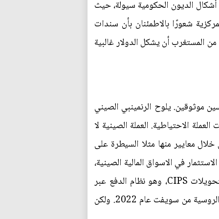
ثر أشكال الديون الحكومية سيولة، حيث
 تمنح البنوك المركزية شعورًا بالاطمئنان بأن سندات
س من المستغرب أن يشكل الدولار غالبية
افسين موثوقين. يلوح الرنمينبي الصيني
لعملة الاحتياطية. العملة الصينية لا
خلال معايير منها مثلا السيطرة على
استثمار في الاسواق المالية الصينية،
تتضمن سوق السندات المحلية التي تفتقر الى السيولة. وحاولت الصين الترويج لنظامها المحلي في التحويلات CIPS، وهو نظام الدفع عبر
الحدود بين البنوك، والمنافس لنظام سويفت SWIFT، خاصة وان العقوبات استبعدت بعض اكبر البنوك الروسية من سويفت عام 2022. ولكن