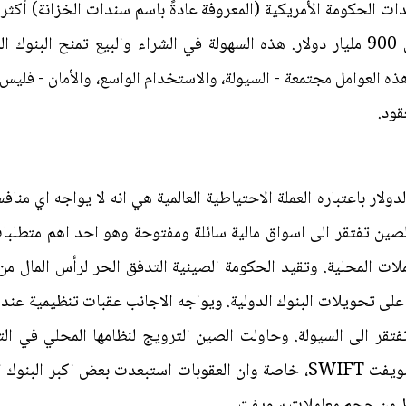
ندات الحكومة الأمريكية (المعروفة عادةً باسم سندات الخزانة) أك
يبلغ متوسط معاملاتها اليومية حوالي 900 مليار دولار. هذه السهولة في الشراء والبيع
 هذه العوامل مجتمعة - السيولة، والاستخدام الواسع، والأمان - فلي
قود.
الدولار باعتباره العملة الاحتياطية العالمية هي انه لا يواجه اي من
لصين تفتقر الى اسواق مالية سائلة ومفتوحة وهو احد اهم متطلبات ا
ات المحلية. وتقيد الحكومة الصينية التدفق الحر لرأس المال من 
 على تحويلات البنوك الدولية. ويواجه الاجانب عقبات تنظيمية عند ال