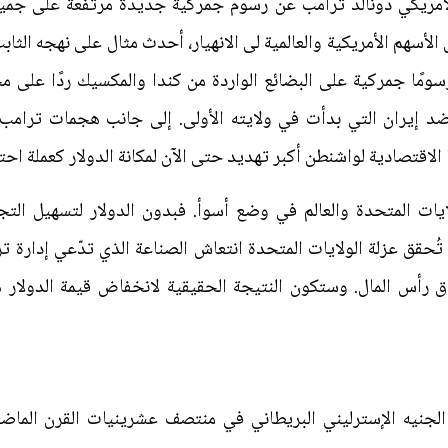
يس الأمريكي دونالد ترامب عن رسوم جمركية جديدة مرتفعة على جمي
ق الأسهم الأمريكية والعالمية لى الانهيار، أحدث مثال على نهجه الث
سومًا جمركية على البضائع الواردة من كندا والمكسيك ردًا على م
إيران التي بدأت في ولايته الأولى. إلى جانب هجمات ترامب عل
الاقتصادية لواشنطن أكبر تهديد حتى الآن لمكانة الدولار كعملة احت
ات المتحدة والعالم في وضع أسوأ. فبدون الدولار لتسهيل التجار
ُحقق عزلة الولايات المتحدة انتعاش الصناعة الذي تدّعي إدارة ترا
 رأس المال. وستكون النتيجة الحقيقية لانخفاض قيمة الدولار هي
الجنيه الإسترليني البريطاني في منتصف عشرينيات القرن الماض