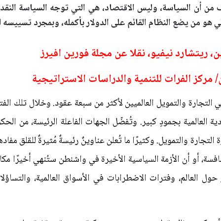
 من أن السياسة، وليس الاقتصاد، هي التي توجه السياسة النقدي
 هو من يضع النظام القائم على الدولار بأكمله، وبمجرد تسييسه ل
، ريتشارد نيفيو، نقلا عن مجلة فورين افيرز
مركز الفرات للتنمية والدراسات الاستراتيجية
ي التجارة والتمويل العالميين لأكثر من سبعة عقود. وخلال تلك الفترة،
ة العالمية بجمودٍ كبير. وتُفضّل الجهات الفاعلة الرئيسة، من الح
 التجارة والتمويل. وكثيرًا ما تُعلن عناوينٌ رئيسةٌ مُثيرةٌ للقلق مفا
منافسة، أو أن الأزمة السياسية الأخيرة في واشنطن ستُنهي أخيرًا مك
ّر حول العالم، وفترات الاضطرابات في الأسواق العالمية، والتسا