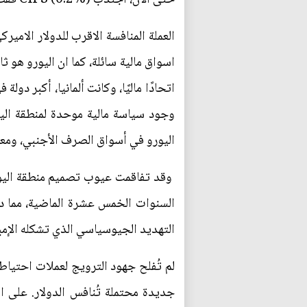
العملة المنافسة الاقرب للدولار الامير
اسواق مالية سائلة، كما ان اليورو هو ثا
اتحادًا ماليًا، وكانت ألمانيا، أكبر د
اليورو في أسواق الصرف الأجنبي، ومعاملات SWIFT المقومة باليورو، وحصة اليورو في احتياطيات ا
وقد تفاقمت عيوب تصميم منطقة اليور
السنوات الخمس عشرة الماضية، مما دفع
التهديد الجيوسياسي الذي تشكله الإمبري
لم تُفلح جهود الترويج لعملات احتيا
جديدة محتملة تُنافس الدولار. على ا