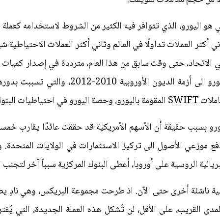
كي هو اليورو، الذي تتوافر فيه الكثير من الشروط لاستخدامه كعملة 
ني أكثر العملات تداولًا في العالم وثاني أكثر العملات الاحتياطية ش
ولة في الاتحاد، حتى وقت سابق من هذا العام، مترددة في إصدار كميا
وجود سياسة مالية موحدة لمنطقة اليورو الى أزم
لبنوك المركزية.
و بسبب حقيقة أن الأسهم الأمريكية قد حققت عائدًا يقارب خمسة 
 موزعي الأصول الى تركيز الاستثمارات في الولايات المتحدة. ولج
الية الروسية على أوروبا، أعطى البنوك المركزية سبباً آخر لتجنب ال
طية ناشئة أخرى حتى الآن. اذ طرحت مجموعة البريكس، وهي نادٍ يض
لمدى القريب، على الأقل، لن تُشكل هذه العملة الجديدة، التي يُ