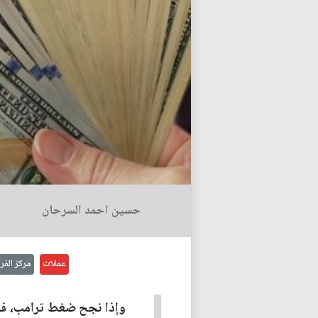
حسين احمد السرحان
عملات
مركز الفر
وإذا نجح ضغط ترامب، فسيض