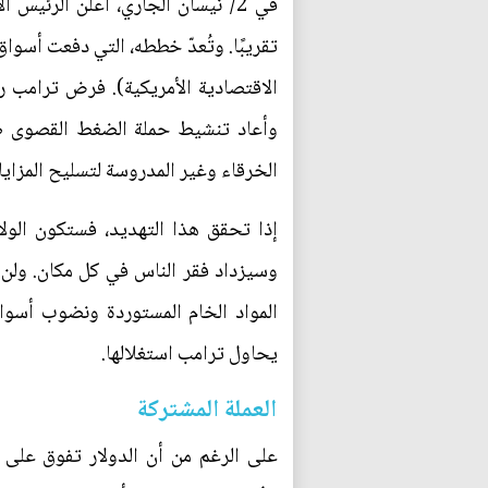
في 2/ نيسان الجاري، أعلن الرئ
تقريبًا. وتُعدّ خططه، التي دفعت أسوا
الاقتصادية الأمريكية). فرض ترامب ر
وأعاد تنشيط حملة الضغط القصوى ضد 
الخرقاء وغير المدروسة لتسليح المزايا 
إذا تحقق هذا التهديد، فستكون الولاي
وسيزداد فقر الناس في كل مكان. ولن ت
المواد الخام المستوردة ونضوب أسواق
يحاول ترامب استغلالها.
العملة المشتركة
على الرغم من أن الدولار تفوق على 