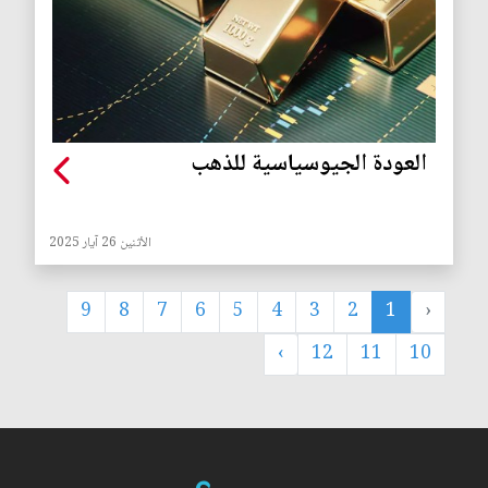
العودة الجيوسياسية للذهب
الأثنين 26 آيار 2025
9
8
7
6
5
4
3
2
1
‹
›
12
11
10