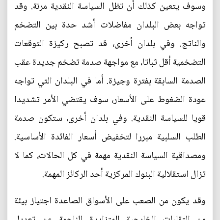
وسوف يتعين كذلك أن تظل السياسة النقدية مرنة. وقد
تواجه بعض البلدان مفاضلات أشد حدة بين التضخم
والناتج. وفي بلدان أخرى، قد تصبح ركيزة التوقعات
التضخمية أقل ثباتا، مع مواجهة صدمة تضخم جديدة عقب
الصدمة السابقة بفترة وجيزة. أما في البلدان التي تواجه
عودة الضغوط على الأسعار، سوف يقتضي الأمر تشديدا
قويا للسياسة النقدية. وفي بلدان أخرى، ستكون صدمة
الطلب السلبية مبررا لتخفيض أسعار الفائدة الأساسية.
ومصداقية السياسة النقدية مهمة في كل الحالات، كما لا
تزال استقلالية البنوك المركزية أحد الركائز المهمة.
وقد يكون من الصعب على الأسواق الصاعدة اجتياز بيئة
من التقلبات الخارجية المتزايدة الناجمة عن تعديل