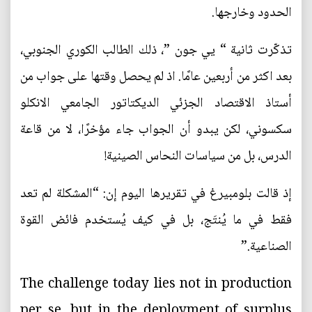
الحدود وخارجها.
تذكّرت ثانية “ يي جون ”، ذلك الطالب الكوري الجنوبي،
بعد اكثر من أربعين عامًا. اذ لم يحصل وقتها على جواب من
أستاذ الاقتصاد الجزئي الديكتاتور الجامعي الانكلو
سكسوني، لكن يبدو أن الجواب جاء مؤخرًا، لا من قاعة
الدرس، بل من سياسات النحاس الصينية!
إذ قالت بلومبيرغ في تقريرها اليوم إن: “المشكلة لم تعد
فقط في ما يُنتَج، بل في كيف يُستخدم فائض القوة
الصناعية.”
‏The challenge today lies not in production
per se, but in the deployment of surplus