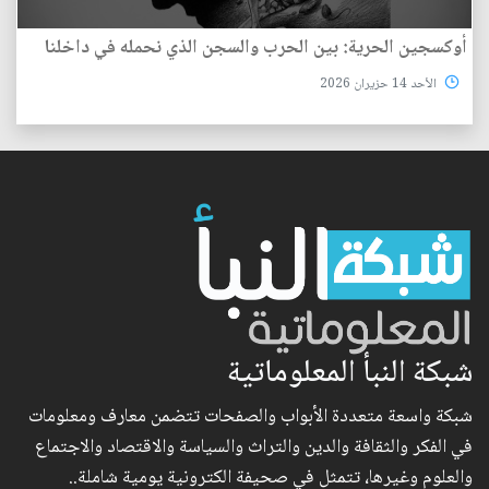
أوكسجين الحرية: بين الحرب والسجن الذي نحمله في داخلنا
الأحد 14 حزيران 2026
شبكة النبأ المعلوماتية
شبكة واسعة متعددة الأبواب والصفحات تتضمن معارف ومعلومات
في الفكر والثقافة والدين والتراث والسياسة والاقتصاد والاجتماع
والعلوم وغيرها، تتمثل في صحيفة الكترونية يومية شاملة..