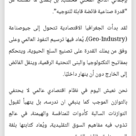
بإجمالي الناتج المحلي فحسب، بل بـمدى ما تمتلكه من
“قدرة صناعية فائضة قابلة للتوجيه”.
لقد بدأت الجغرافيا الاقتصادية تتحول إلى جيوصناعة
(Geo-Industry)، يُعاد فيها ترسيم النفوذ العالمي وعلى
وفق من يملك القدرة على تصنيع السلع الحيوية، ويتحكم
بمفاتيح التكنولوجيا والبنى التحتية الرقمية، وينقل الفائض
إلى الخارج دون أن ينهار داخليًا.
نحن نعيش اليوم في نظام اقتصادي عالمي لا يحتفي
بالتوازن الموجب كما ينبغي ان ندرسه، بل يتهيأ لقبول
التوازنات السالبة كأدوات للمنافسة والهيمنة، في عالمٍ
تذوب فيه مفاهيم السوق التقليدية، ويُعاد كتابتها بلغة