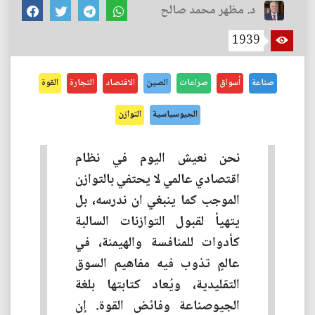
د. مظهر محمد صالح
1939
صناعة
أسواق
صراعات
الصين
الاقتصاد
التجارة
القوة
الجيوسياسية
التوازن
نحن نعيش اليوم في نظام
اقتصادي عالمي لا يحتفي بالتوازن
الموجب كما ينبغي ان ندرسه، بل
يتهيأ لقبول التوازنات السالبة
كأدوات للمنافسة والهيمنة، في
عالمٍ تذوب فيه مفاهيم السوق
التقليدية، ويُعاد كتابتها بلغة
الجيوصناعة وفائض القوة. إن