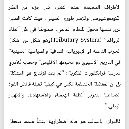
الأطراف المحيطة. هذه النظرة هي جزء من الفكر
الكونفوشيوسي والإمبراطوري الصيني، حيث كانت الصين
ترى نفسها محورًا للنظام العالمي، خصوصًا في ظل “نظام
الروافد” (Tributary System)وهو شكل من اشكال
الحرب الناعمة او الإمبريالية الثقافية والسياسية الصينية”
في التاريخ الآسيوي مع محيطها الاقليمي" وحسب مُنظري
مدرسة فرانكفورت الفكرية : ‏‎“لم يعد الإنتاج هو المشكلة،
بل ان المعضلة الحقيقية تكمن في كيفية تعبئة فائض القوة
الصناعية لتعزيز أنظمة الهيمنة، والاستهلاك، والانهيار
البيئي.”
فالتوازن بالسالب هو حالة اضطرارية، تنشأ عندما تتعطل