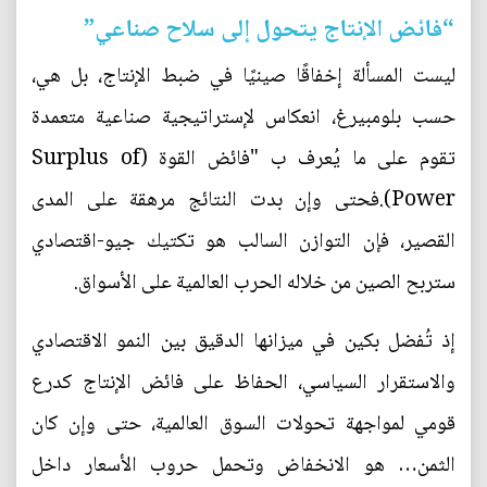
“فائض الإنتاج يتحول إلى سلاح صناعي”
ليست المسألة إخفاقًا صينيًا في ضبط الإنتاج، بل هي،
حسب بلومبيرغ، انعكاس لإستراتيجية صناعية متعمدة
تقوم على ما يُعرف ب "فائض القوة (Surplus of
Power).فحتى وإن بدت النتائج مرهقة على المدى
القصير، فإن التوازن السالب هو تكتيك جيو-اقتصادي
ستربح الصين من خلاله الحرب العالمية على الأسواق.
إذ تُفضل بكين في ميزانها الدقيق بين النمو الاقتصادي
والاستقرار السياسي، الحفاظ على فائض الإنتاج كدرع
قومي لمواجهة تحولات السوق العالمية، حتى وإن كان
الثمن… هو الانخفاض وتحمل حروب الأسعار داخل