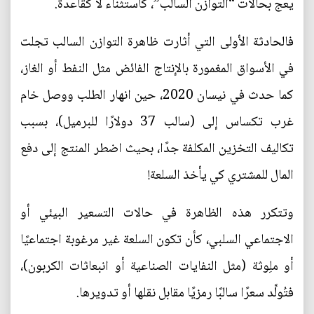
يعجّ بحالات “التوازن السالب”، كاستثناء لا كقاعدة.
فالحادثة الأولى التي أثارت ظاهرة التوازن السالب تجلت
في الأسواق المغمورة بالإنتاج الفائض مثل النفط أو الغاز،
كما حدث في نيسان 2020، حين انهار الطلب ووصل خام
غرب تكساس إلى (سالب 37 دولارًا للبرميل)، بسبب
تكاليف التخزين المكلفة جدًا، بحيث اضطر المنتج إلى دفع
المال للمشتري كي يأخذ السلعة!
وتتكرر هذه الظاهرة في حالات التسعير البيئي أو
الاجتماعي السلبي، كأن تكون السلعة غير مرغوبة اجتماعيًا
أو ملِوثة (مثل النفايات الصناعية أو انبعاثات الكربون)،
فتُولِّد سعرًا سالبًا رمزيًا مقابل نقلها أو تدويرها.