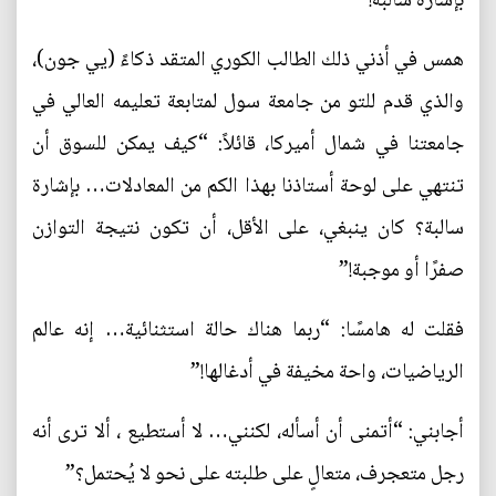
بإشارة سالبة!
همس في أذني ذلك الطالب الكوري المتقد ذكاءً (يي جون)،
والذي قدم للتو من جامعة سول لمتابعة تعليمه العالي في
جامعتنا في شمال أميركا، قائلاً: “كيف يمكن للسوق أن
تنتهي على لوحة أستاذنا بهذا الكم من المعادلات… بإشارة
سالبة؟ كان ينبغي، على الأقل، أن تكون نتيجة التوازن
صفرًا أو موجبة!”
فقلت له هامسًا: “ربما هناك حالة استثنائية… إنه عالم
الرياضيات، واحة مخيفة في أدغالها!”
أجابني: “أتمنى أن أسأله، لكنني… لا أستطيع ، ألا ترى أنه
رجل متعجرف، متعالٍ على طلبته على نحو لا يُحتمل؟”