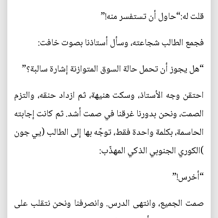
قلت له:“حاول أن تستفسر منه!”
فجمع الطالب شجاعته، وسأل أستاذنا بصوت خافت:
“هل يجوز أن تحمل حالة السوق المتوازنة إشارة سالبة؟”
احتقن وجه الأستاذ، وسكت هنيهة، ثم ازداد حنقه، والتزم
الصمت، ونحن بدورنا غرقنا في صمت أشد. ثم كانت إجابته
الحاسمة، بكلمة واحدة فقط، توجّه بها إلى الطالب (يي جون
)الكوري الجنوبي الذكي المهذّب:
“أخرس!”
صمت الجميع، وانتهى الدرس. وانصرفنا ونحن نتقلب على