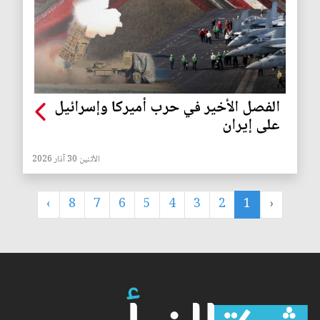
الفصل الأخير في حرب أميركا وإسرائيل
على إيران
الأثنين 30 آذار 2026
›
8
7
6
5
4
3
2
1
‹