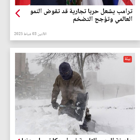
ترامب يشعل حربا تجارية قد تقوض النمو
العالمي وتؤجج التضخم
الأثنين 03 شباط 2025
بيئة