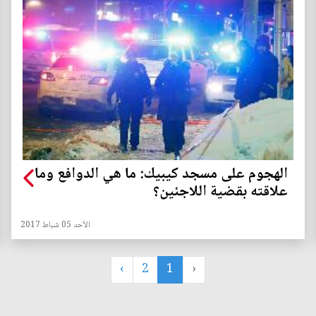
الهجوم على مسجد كيبيك: ما هي الدوافع وما
علاقته بقضية اللاجئين؟
الأحد 05 شباط 2017
›
2
1
‹