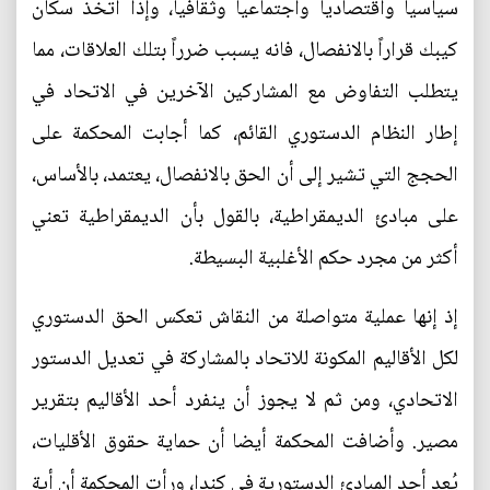
سياسياً واقتصادياً واجتماعياً وثقافياً، وإذا اتخذ سكان
كيبك قراراً بالانفصال، فانه يسبب ضرراً بتلك العلاقات، مما
يتطلب التفاوض مع المشاركين الآخرين في الاتحاد في
إطار النظام الدستوري القائم، كما أجابت المحكمة على
الحجج التي تشير إلى أن الحق بالانفصال، يعتمد، بالأساس،
على مبادئ الديمقراطية، بالقول بأن الديمقراطية تعني
أكثر من مجرد حكم الأغلبية البسيطة.
إذ إنها عملية متواصلة من النقاش تعكس الحق الدستوري
لكل الأقاليم المكونة للاتحاد بالمشاركة في تعديل الدستور
الاتحادي، ومن ثم لا يجوز أن ينفرد أحد الأقاليم بتقرير
مصير. وأضافت المحكمة أيضا أن حماية حقوق الأقليات،
يُعد أحد المبادئ الدستورية في كندا، ورأت المحكمة أن أية