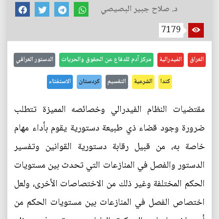
د. صلاح جبير البصيصي
7179
العراق
الفيدرالية
مركز آدم للدفاع عن الحقوق والحريات
الدستور العراقي
كندا
الشرعية
التقسيم
كردستان
الاستفتاء
مقتضيات النظام الفيدرالي وخصائصه المميزة تتطلب
ضرورة وجود قضاء ذي طبيعة دستورية يقوم بأداء مهام
خاصة به، من قبيل رقابة دستورية القوانين وتفسير
الدستور والفصل في المنازعات التي تحدث بين مستويات
الحكم المختلفة وغير ذلك من الاختصاصات الأخرى، ولعل
اختصاص الفصل في المنازعات بين مستويات الحكم من