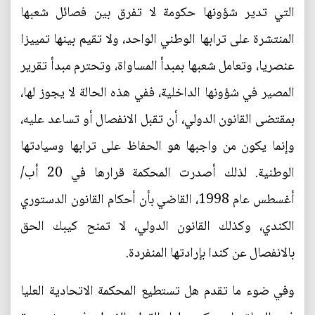
التي تدير شؤونها حكومة لا تفرق بين فصائل شعبها
المنتشرة على ترابها الوطني الواحد، ولا تقيم بينها تمييزا
عنصريا، وتعامل شعبها بمبدأ المساواة، وتحترم مبدأ تقرير
المصير في شؤونها الداخلية، ففي هذه الحالة لا يجوز لها،
بمقتضى القانون الدولي، أن تقبل الانفصال أو تساعد عليه،
وإنما يكون من واجبها هو الحفاظ على ترابها وسيادتها
الوطنية. لذلك أصدرت المحكمة قرارها في 20 أب/
أغسطس عام 1998، القاضي بأن أحكام القانون الدستوري
الكندي، وكذلك القانون الدولي، لا تمنح كيبك الحق
بالانفصال عن كندا بإرادتها المنفردة.
وفي ضوء ما تقدم هل تستطيع المحكمة الاتحادية العليا