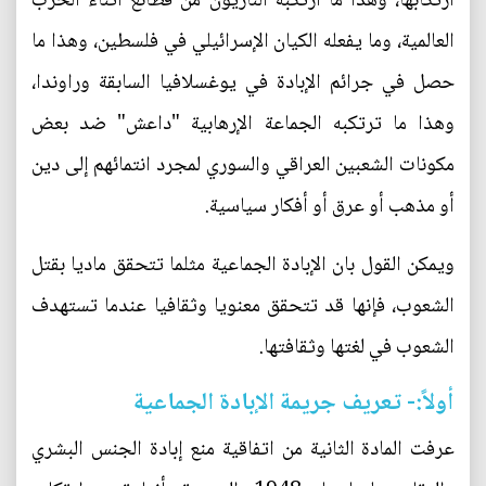
ارتكابها، وهذا ما ارتكبه النازيون من فظائع أثناء الحرب
العالمية، وما يفعله الكيان الإسرائيلي في فلسطين، وهذا ما
حصل في جرائم الإبادة في يوغسلافيا السابقة وراوندا،
وهذا ما ترتكبه الجماعة الإرهابية "داعش" ضد بعض
مكونات الشعبين العراقي والسوري لمجرد انتمائهم إلى دين
أو مذهب أو عرق أو أفكار سياسية.
ويمكن القول بان الإبادة الجماعية مثلما تتحقق ماديا بقتل
الشعوب، فإنها قد تتحقق معنويا وثقافيا عندما تستهدف
الشعوب في لغتها وثقافتها.
أولاً:- تعريف جريمة الإبادة الجماعية
عرفت المادة الثانية من اتفاقية منع إبادة الجنس البشري