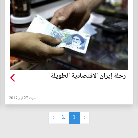
رحلة إيران الاقتصادية الطويلة
السبت 27 آيار 2017
›
2
1
‹