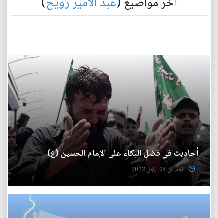
آخر مواضيع (
عبد الامير رويح
)
أحاديث في فضل البكاء على الإمام الحسين (ع)
الخميس 08 ايلول 2022