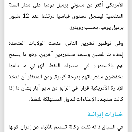
الأمريكي أكثر من مليوني برميل يوميا على مدار السنة
المنقضية ليسجل مستوى قياسيا مرتفعا عند 12 مليون
برميل يوميا. بحسب رويترز.
وفي نوفمبر تشرين الثاني، منحت الولايات المتحدة
إعفاءات للصين وسبعة مستوردين آخرين، وهو ما يسمح
لهم بالاستمرار في استيراد النفط الإيراني ما داموا
يخفضون مشترياتهم بدرجة كبيرة. ومن المنتظر أن تتخذ
الإدارة الأمريكية قرارا في الرابع من مايو أيار بشأن ما إذا
كانت ستجدد الإعفاءات للدول المستهلكة للنفط.
خيارات إيرانية
في السياق ذاته نقلت وكالة تسنيم للأنباء عن إيران قولها