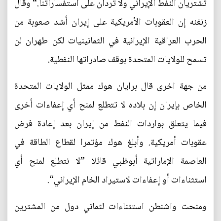
تشتريان النفط الإيراني ولا تردان على استفساراتنا.“ وقال
زنغنه إن العقوبات الأمريكية على إيران أشد صعوبة من
الحرب العراقية الإيرانية في الثمانينيات لكن طهران لن
تسمح للولايات المتحدة بوقف صادراتها النفطية.
من جهة اخرى قال برايان هوك ممثل الولايات المتحدة
الخاص بإيران إن بلاده لا تتطلع لمنح أي إعفاءات أخرى
فيما يتعلق بواردات النفط من إيران بعد إعادة فرض
عقوبات أمريكية. وأبلغ هوك مؤتمرا لقطاع الطاقة في
العاصمة الإماراتية أبوظبي قائلا ”لا نتطلع لمنح أي
استثناءات أو إعفاءات لاستيراد الخام الإيراني“.
ومنحت واشنطن استثناءات لثماني دول من المشترين