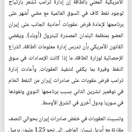
الأمريكية المعني بالطاقة إن إدارة ترامب تشعر بارتياح
لوجود نفط كاف في السوق العالمية مع مضي أشهر على
برنامجها لإعادة فرض عقوبات أحادية الجانب على إيران
العضو بمنظمة البلدان المصدرة للبترول (أوبك). ويقضي
القانون الأمريكي بأن تدرس إدارة معلومات الطاقة، الذراع
الإحصائية لوزارة الطاقة، ما إذا كانت الإمدادات في سوق
النفط وفيرة بما يكفي لتنفيذ العقوبات. وأعادت إدارة
ترامب فرض عقوبات على صادرات إيران من النفط الخام
في نوفمبر تشرين الثاني بسبب برنامجها النووي ونفوذها
في سوريا ودول أخرى في الشرق الأوسط.
وتسببت العقوبات في خفض صادرات إيران بحوالي النصف
مقارنة مع أبريل نيسان الماضي إلى نحو 1.25 مليون برميل