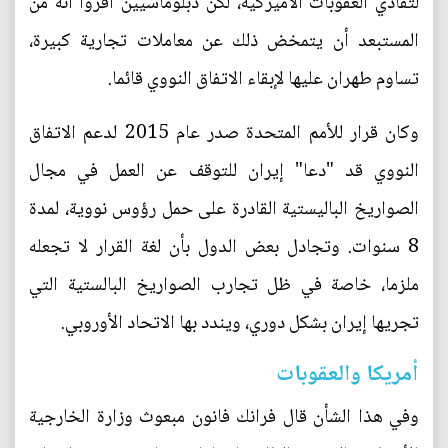
لتفادي العقوبات الأميركية، لكن دبلوماسيين أقروا أنه من
المستبعد أن يتمخض ذلك عن معاملات تجارية كبيرة،
تساوم طهران عليها لإبقاء الاتفاق النووي قائما.
وكان قرار للأمم المتحدة صدر عام 2015 لدعم الاتفاق
النووي قد "دعا" إيران للتوقف عن العمل في مجال
الصواريخ الباليستية القادرة على حمل رؤوس نووية، لمدة
8 سنوات. وتجادل بعض الدول بأن لغة القرار لا تجعله
ملزما، خاصة في ظل تجارب الصواريخ البالستية التي
تجريها إيران بشكل دوري، ويندد بها الاتحاد الأوروبي.
أمريكا والعقوبات
وفي هذا الشأن قال فرانك فانون مبعوث وزارة الخارجية