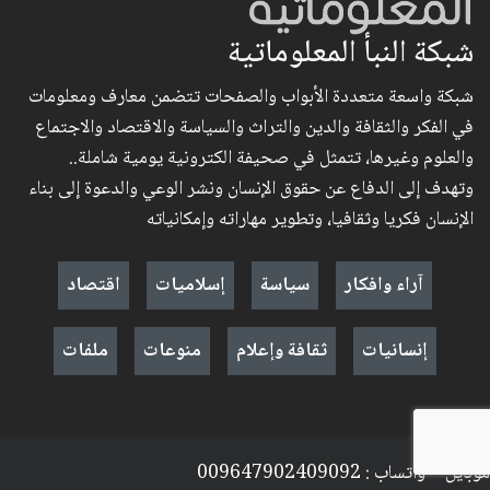
شبكة النبأ المعلوماتية
شبكة واسعة متعددة الأبواب والصفحات تتضمن معارف ومعلومات
في الفكر والثقافة والدين والتراث والسياسة والاقتصاد والاجتماع
والعلوم وغيرها، تتمثل في صحيفة الكترونية يومية شاملة..
وتهدف إلى الدفاع عن حقوق الإنسان ونشر الوعي والدعوة إلى بناء
الإنسان فكريا وثقافيا، وتطوير مهاراته وإمكانياته
آراء وافكار
سياسة
إسلاميات
اقتصاد
إنسانيات
ثقافة وإعلام
منوعات
ملفات
موبايل + واتساب : 009647902409092