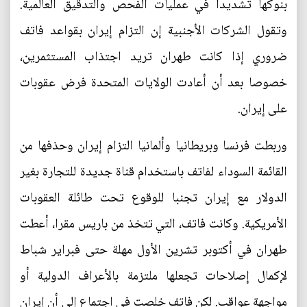
بنوكها تشديدا في عمليات الفحص والتدقيق العالمية.
وتقول الشركات الأجنبية إن التزام إيران بقواعد فاتف
ضروري إذا كانت طهران تريد اجتذاب المستثمرين،
خصوصا بعد أن أعادت الولايات المتحدة فرض عقوبات
على إيران.
وربطت فرنسا وبريطانيا وألمانيا التزام إيران وحذفها من
القائمة السوداء لفاتف باستخدام قناة جديدة للتجارة بغير
الدولار مع إيران تجنبا للوقوع تحت طائلة العقوبات
الأمريكية. وكانت فاتف، التي تتخذ من باريس مقرا، أعطت
طهران في أكتوبر تشرين الأول مهلة حتى فبراير شباط
لإكمال إصلاحات تجعلها ملتزمة بالأعراف الدولية أو
مواجهة عواقب. لكن فاتف خلصت في اجتماع إلى أن إيران