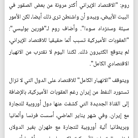
روم: "الاقتصاد الإيراني أكثر مرونة من بعض الصقور في
البيت الأبيض، ويبدو أن واشنطن ترى ذلك أيضا، لكن الأمور
سيئة وستزداد سوءا". وأضاف روم لـ"فورين بوليسي":
"العقوبات الأميركية تسبب ألما حقيقيا للاقتصاد الإيراني،
لم يتوقع الكثيرون ذلك. لكننا اليوم لا نقترب من الانهيار
الاقتصادي الكامل".
ويتوقف "الانهيار الكامل" للاقتصاد على الدول التي لا تزال
تستورد النفط من إيران رغم العقوبات الأميركية، بالإضافة
إلى القناة الجديدة التي كشفت عنها دول أوروبية للتجارة
مع إيران. وفي شهر يناير الماضي، أسست فرنسا وألمانيا
وبريطانيا آلية أوروبية للتجارة مع طهران بغير الدولار،