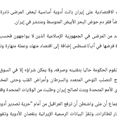
الاقتصادية على إيران باتت أدوية أساسية لبعض المرضى نادرة 
اً فقر دم حوض البحر الأبيض المتوسط ومنتشر في إيران.
العمر 36 عاما هو واحد من المرضى في الجمهورية الإسلامية الذين لا يواجه
دة فرضها في آب/اغسطس إضافة إلى اقتصاد منهك وعملة منهارة ون
وم الحكومة حاليا بتقنينه وصرفه، ولا يمكن شراؤه إلا في السوق ا
ج التصلب اللوحي المتعدد والسرطان وأمراض القلب وحتى المخدر
ى الأمم المتحدة وبتت لصالح إيران وطلبت من الولايات المتحدة وقف
جماع أن على واشنطن أن ترفع العراقيل من أمام "حرية تصدير أدوي
 للطائرات، وتقرّ البيانات الرسمية الإيرانية بنقصان الأدوية وت