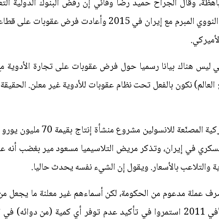
هظة، وقال الجراح حميد رضا وفائي إن رفض البنوك الدولية التعا
انسحبت الولايات المتحدة من الاتفاق النووي المبرم مع إيران في
لأميركي.
يس هناك بيانا رسميا حول فرض عقوبات على تجارة الأدوية مع 
العالم) نكون بالفعل تحت نظام عقوبات للأدوية غير معلن. الحقيق
 والتلاعب بالأسعار. ويقول إن الشيء نفسه يحدث حاليا.
ف عملة مدعوم من الحكومة، لكن أسماءهم غير معلنة ما يجعل من
الأدوية في صيدليات حكومية، وقال "في 2011 استمروا في تأكيد عدم توفر أي كمي