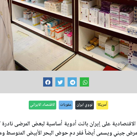
أمريكا
نووي ايران
عقوبات
الاقتصاد الايراني
الاقتصادية على إيران باتت أدوية أساسية لبعض المرضى نادرة ك
 مرض جيني ويسمى أيضاً فقر دم حوض البحر الأبيض المتوسط ومنت