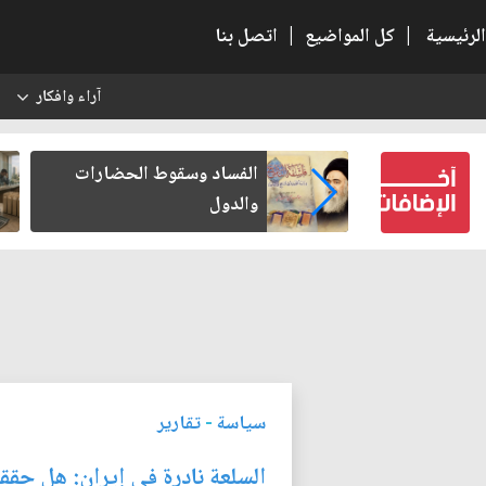
الرئيسية
|
كل المواضيع
|
اتصل بنا
آراء وافكار
س
ن كتب لنفسه
الفساد وسقوط الحضارات
والدول
سياسة
-
تقارير
السلعة نادرة في إيران: هل حقق