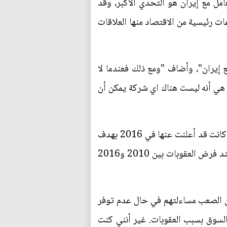
مل مع إيران هو التحدي الأكبر، وقد
 2015 وأعادت فرض عقوبات على قطاعات رئيسية من الاقتصاد منها العلاقات
إيران"، وأضاف "ومع ذلك فعندما لا
ة هي أنه ليست هناك اي شركة يمكن أن
وقد ألغت شركة نوفو نورديسك الدنماركية المصنّعة للانسولين مشروع منشأة إنتاج بقيمة 70 مليون يورو كانت قد أعلنت عنها في 2016 بهدف
توفير الدواء للعدد الكبير من مرضى السكري في إيران، وتذكر مريض التلاسيميا مسعود مير بغضب أنه عند فرض العقوبات بين 2010 و2016
 الصعب مساءلتهم في حال عدم توفر
ة (من دوائه) في السوق بسبب العقوبات. غير أنني كنت