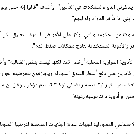
 يعطوني الدواء لمشكلات في التأمين"، وأضاف "قالوا إنه حتى ولو
بني اذا تأخر الدواء ولو ليوم".
لوكة من الحكومة والتي تركز على الأمراض النادرة، التعليق، لكن
 والأدوية المستخدمة لعلاج مشكلات ضغط الدم".
لأدوية الموازية المحلية أرخص ثمنا لكنها ليست بنفس الفعالية" و
قادرين على دفع أسعار السوق السوداء ويجازفون بتعرضهم لعوارض 
اسيميا الإيرانية ميسم رمضاني لوكالة تسنيم مؤخرا، وقال إن سب
ن أو أدوية ذات نوعية رديئة".
جتماعي المسؤولية لجهات عدة: الولايات المتحدة لفرضها العقوبا