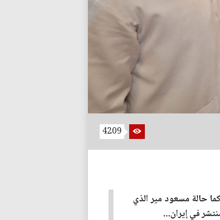
4209
ما حالة مسعود مير الذي
شر في إيران...