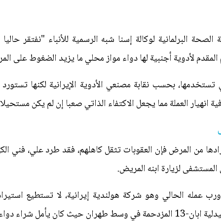
لصحة البرلمانية لوكالة إسنا شبه الرسمية للأنباء "نفتقر حاليا 
المقدم لأدوية أجنبية لها دواء مواز محلي ما يزيد الضغوط على الم
 الأدوية التي تستخدمها، بحسب نقابة مصنعي الأدوية الإيرانية لكنها تس
 انهيار العملة مما يجعل الاكتفاء الذاتي صعبا إن لم يكن مستحيلا.
ادها من المرض فإن العقوبات تثقل كاهلهم، فقد طرد علي، فني الك
المستشفى لزيارة ابنه المريض.
 ورب عمله الحالي وهو شركة هولندية إيرانية، لا تستطيع استيرا
وتحدث إلى وكالة فرانس برس أمام صيدلية ابان-13 المزدحمة في وسط طهران حيث ك