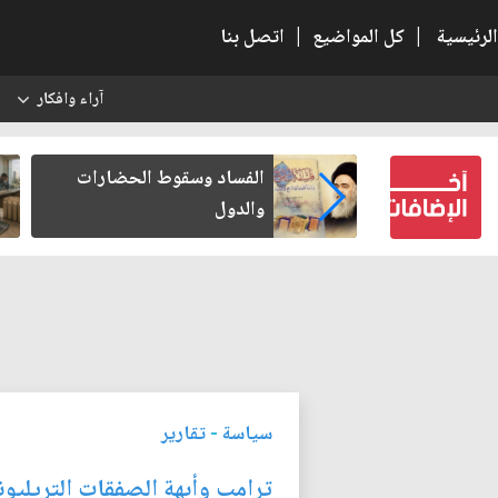
الرئيسية
|
كل المواضيع
|
اتصل بنا
آراء وافكار
س
بعين كتب لنفسه
الفساد وسقوط الحضارات
والدول
سياسة
-
تقارير
ترامب وأبهة الصفقات التريليو