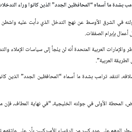
مب بشدة ما أسماه “المحافظين الجدد” الذين كانوا وراء التدخلات
لته في الشرق الأوسط عن نهج التدخل الذي دأبت عليه واشطن لع
أعمال بإبرام الصفقات.
والإمارات العربية المتحدة أنه لن يلجأ إلى سياسات الإملاء والت
لطريقة العربية”.
ه، انتقد ترامب بشدة ما أسماه “المحافظين الجدد” الذين كانوا 
 المحطة الأولى في جولته الخليجية، “في نهاية المطاف، فإن من 
ر الوهم على عدد كبير من الرؤساء الأميركيين بأن على عاتقهم تق