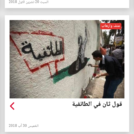
السبت 20 تشرين الاول 2018
عنف وارهاب
قول ثان في الطائفية
الخميس 30 آب 2018