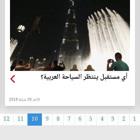
أي مستقبل ينتظر السياحة العربية؟
الأحد 18 شباط 2018
12
11
10
9
8
7
6
5
4
3
2
1