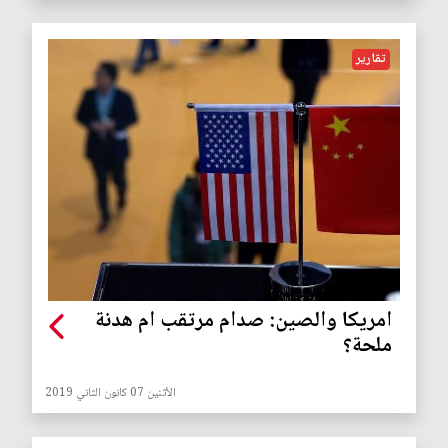
تقارير
امريكا والصين: صدام مرتقب ام هدنة
ملحة؟
الأثنين 07 كانون الثاني 2019