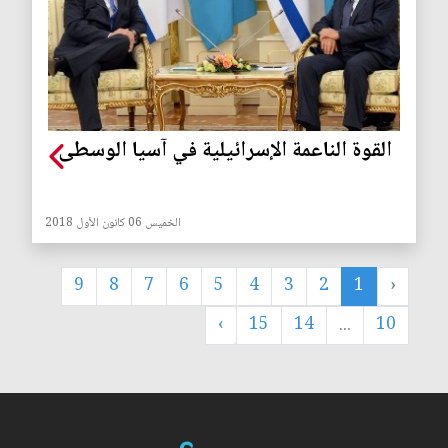
القوة الناعمة الإسرائيلية في آسيا الوسطى
الخميس 06 كانون الأول 2018
9
8
7
6
5
4
3
2
1
‹
›
15
14
...
10