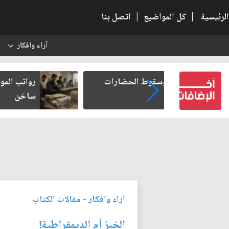
الرئيسية
|
كل المواضيع
|
اتصل بنا
آراء وافكار
س
 الحضارات
رواتب الموظفين على صفيح
ساخن
آراء وافكار
-
مقالات الكتاب
الخبز أم الديمقراطية!