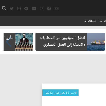
ت
ملفات
يون من الخطابات
مأزق الزيدي مع الميليشيات
 العمل العسكري
الأثنين 19 كانون الأول 2022