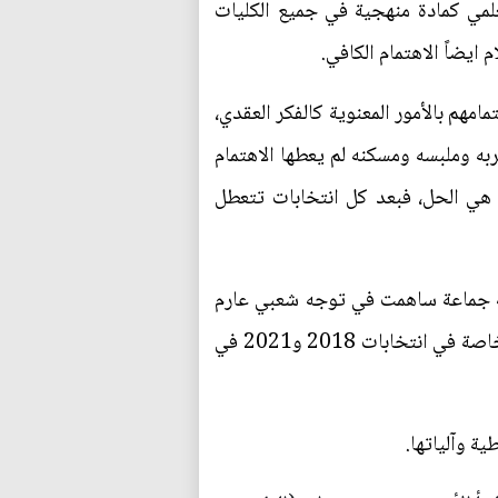
لمي كمادة منهجية في جميع الكليات
 ايضاً الاهتمام الكافي.
مهم بالأمور المعنوية كالفكر العقدي،
به وملبسه ومسكنه لم يعطها الاهتمام
 هي الحل، فبعد كل انتخابات تتعطل
مة جماعة ساهمت في توجه شعبي عارم
نحو انتخابات 2005 و2006 اذ وصلت نسبة المشاركة الى 78‎%‎ لكنها وللأسف تراجعت عن هذا الدور وخاصة في انتخابات 2018 و2021 في
ة وآلياتها.