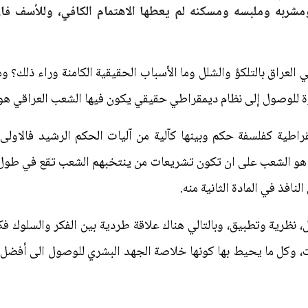
مشربه وملبسه ومسكنه لم يعطها الاهتمام الكافي، وللأسف فا
العراق بالتلكؤ والشلل وما الأسباب الحقيقية الكامنة وراء ذلك؟ وما
درة للوصول إلى نظام ديمقراطي حقيقي يكون فيها الشعب العراقي هو
مقراطية كفلسفة حكم وبينها كآلية من آليات الحكم الرشيد فالاول
 هو الشعب على ان تكون تشريعات من ينتخبهم الشعب تقع في طول م
نافذ في المادة الثانية منه.
، نظرية وتطبيق، وبالتالي هناك علاقة طردية بين الفكر والسلوك ف
يات، وكل ما يحيط بها كونها خلاصة الجهد البشري للوصول الى أفضل ا