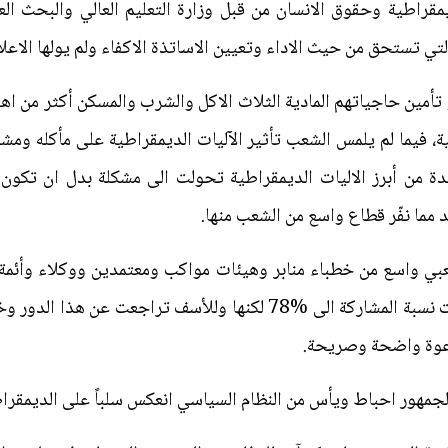
قراطية وحقوق الانسان من قبل وزارة التعليم العالي والبحث الع
 التي تستحق من حيث الاداء وتعيين الاساتذة الاكفاء ولم يولها الاعلام
أمين حاجياتهم المادية الثلاث الاكل والشرب والمسكن أكثر من اهتما
، فيما لم يلمس الشعب تأثير الآليات الديمقراطية على مأكله ومشر
حدة من أبرز الاليات الديمقراطية تحولت الى مشكلة بدل ان تكون
مما نفّر قطاع واسع من الشعب منها.
شعبي واسع من خطباء منابر وهيئات مواكب ومعتمدين ووكلاء وأئ
دعوة واضحة وصريحة.
 الجمهور احباط ويأس من النظام السياسي انعكس سلباً على الديمقراطي