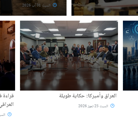
السبت 01 آب 2026
العراق وأميركا: حكاية طويلة
قراءة ف
العراقي
السبت 25 تموز 2026
السبت 25 تم