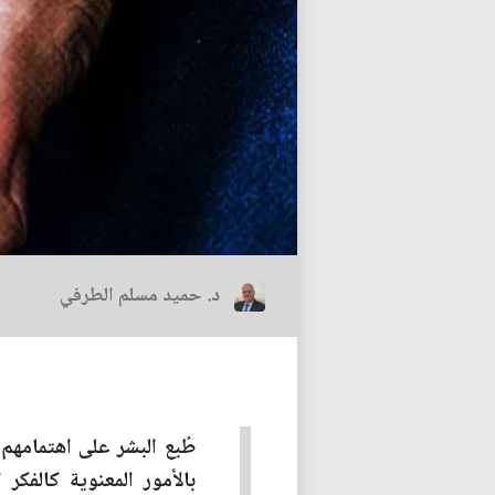
د. حميد مسلم الطرفي
طُبع البشر على اهتمامهم
بالأمور المعنوية كالفكر