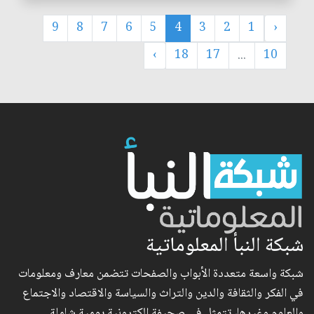
9
8
7
6
5
4
3
2
1
‹
›
18
17
...
10
شبكة النبأ المعلوماتية
شبكة واسعة متعددة الأبواب والصفحات تتضمن معارف ومعلومات
في الفكر والثقافة والدين والتراث والسياسة والاقتصاد والاجتماع
والعلوم وغيرها، تتمثل في صحيفة الكترونية يومية شاملة..