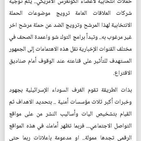
حملات انتخابية لأعضاء الكونغرس الأمريكي.. يتم توجيه
شركات العلاقات العامة ترويج موضوعات الحملة
الانتخابية لهذا المرشح وترويج الضد عن حملة مرشح اخر
غير مرغوب به.. وتبدأ برامج التوك شو واعمدة الصحف في
مختلف القنوات الإخبارية نقل هذه الاهتمامات إلى الجمهور
المستهدف للتأثير على قناعته عند الوقوف أمام صناديق
الاقتراع.
بذات الطريقة تقوم الغرف السوداء الإسرائيلية بجهود
وخبرات أكبر ثلاث مؤسسات أمنية .. بتحديد الاهداف ثم
القيام بتشخيص اليات وأساليب النشر من على مواقع
التواصل الاجتماعي... فربما تظهر أمامك في هذه المواقع
الرقمي تجدها ممولة.. او مدعومة باعلانات ربما حتى