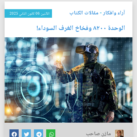
آراء وافكار
-
مقالات الكتاب
الأثنين 06 كانون الثاني 2025
الوحدة ٨٢٠٠ وفخاخ الغرف السوداء!
مازن صاحب