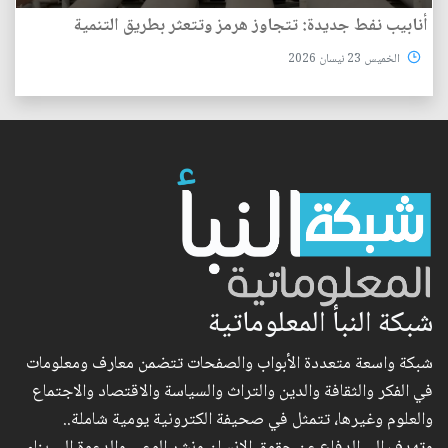
أنابيب نفط جديدة: تتجاوز هرمز وتتعثر بطريق التنمية
الخميس 23 نيسان 2026
شبكة النبأ المعلوماتية
شبكة واسعة متعددة الأبواب والصفحات تتضمن معارف ومعلومات
في الفكر والثقافة والدين والتراث والسياسة والاقتصاد والاجتماع
والعلوم وغيرها، تتمثل في صحيفة الكترونية يومية شاملة..