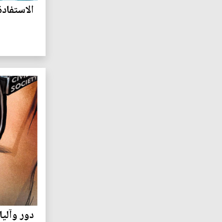
الاستفادة
دور وآليا