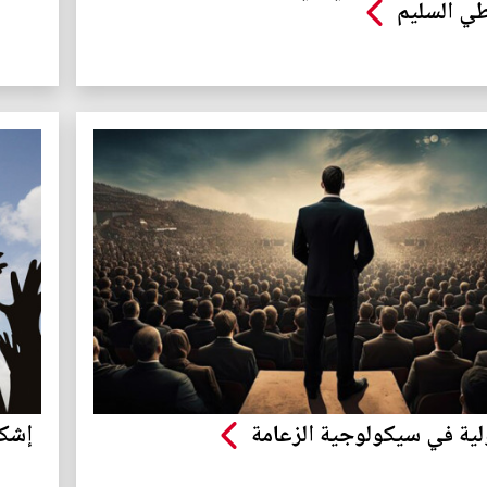
طي السليم
ولية في سيكولوجية الزعامة
إشكا