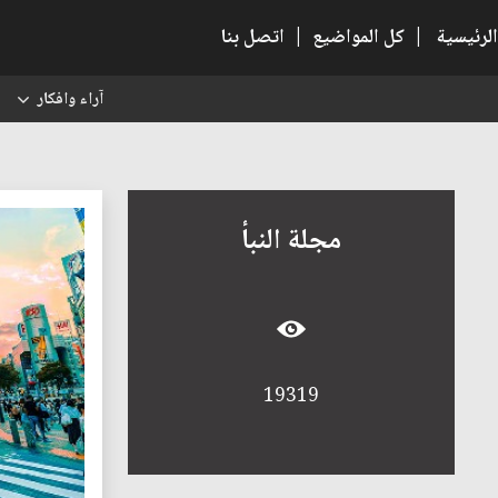
الرئيسية
|
كل المواضيع
|
اتصل بنا
آراء وافكار
س
مجلة النبأ
19319