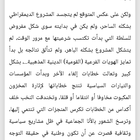
ولكن على عكس المتوقع لم يتجسد المشروع الديمقراطي
بشكله الساحر، ولم يكن في بدايته سوى شكل مفروض
للسلطة التي بدأت تكتسب شرعيتها مع مرور الوقت، لم
يتشكل المشروع بشكله الباهر، ولم تتألق نتائجه بل بدأ
تمايز الهويات الفرعية (القومية) الدينية المذهبية...، بشكل
كبير وتعالت خطابات إلغاء الآخر وبدأت المؤسسات
والتيارات السياسية تنتج خطاباتها لإثارة المخزون
المكبوت مخاوفا أو انتقاما أو قلقا، وتخندقت النخب خلف
أكداس من الخطابات تكرس المنجزات التي تنتمي إليها،
وترسخ الشعور بالأنا الجماعية في ظل مشاريع سياسية
وثقافية قصرت عن أن تكون وطنية في حقيقة التوجه