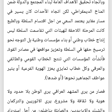
وباتجاه تحقيق الأهداف العامة لبناء المجتمع والدولة ضمن
المناخ الديمقراطي، لكن اتجاه الأحداث كان يسير في
مسار مغاير يعتمد السعي من اجل اقتسام السلطة وبالطبع
كانت المرحلة اللاحقة للهيئات التي تقاسمت السلطة ليس
إنتاج خطاب وطني أو بناء مؤسسات وطنية بل التوجه نحو
ترسيخ حقها في السلطة وتعزيز مواقعها في مصادر القوة،
فأنشأت المؤسسات التي تنتج الخطاب القومي والطائفي
والعرقي وكل خطاب تمايزي يعزز الهوية الفرعية أو يثير
عواطف الجماهير نحوها (أو ضدها).
فصار من يرى المشهد العراقي يرى الوطن بلا حدود ولا
هوية ولا ثقافة ولا مشروع، يرى الاثوريين والتركمان
والشبك والايزيديين والصابئة يناضلون من أجل استرداد