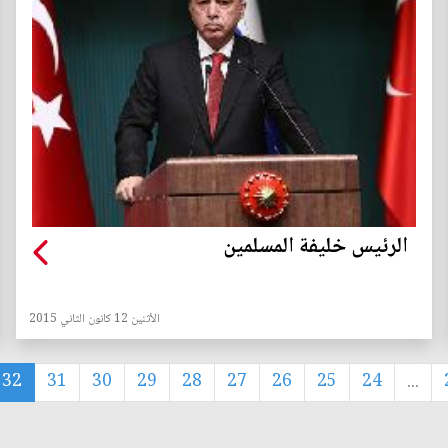
الرئيس خليفة المسلمين
الأثنين 12 كانون الثاني 2015
32
31
30
29
28
27
26
25
24
...