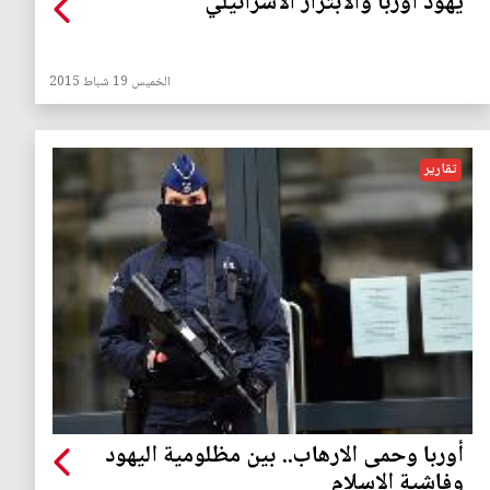
يهود اوربا والابتزاز الاسرائيلي
الخميس 19 شباط 2015
تقارير
أوربا وحمى الارهاب.. بين مظلومية اليهود
وفاشية الاسلام