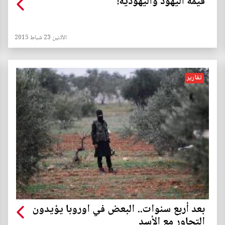
قيمة اليهود واليهودية!
الأثنين 23 شباط 2015
تقارير
بعد أربع سنوات.. البعض في اوروبا يؤيدون
التحاور مع الأسد