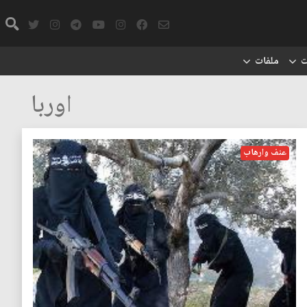
ت
ملفات
اوربا
عنف وارهاب