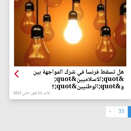
هل تسقط فرنسا في شرك المواجهة بين
&quot;الاسلاميين&quot;
و&quot;الوطنيين&quot;؟
الأحد 11 كانون الثاني 2015
›
33