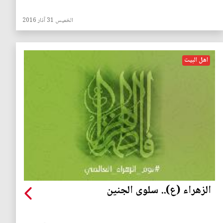
الخميس 31 آذار 2016
اهل البيت
الزهراء (ع).. سلوى الجنين