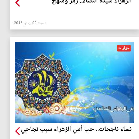
الزهراء سيدة النساء.. رمز ومنهج
السبت 02 نيسان 2016
حوارات
نساء ناجحات.. حب أمي الزهراء سبب نجاحي