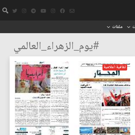
ت
ملفات
#يوم_الزهراء_العالمي
ثقافية-اعلامية