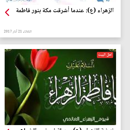
الزهراء (ع): عندما أشرقت مكة بنور فاطمة
الثلاثاء 21 آذار 2017
اهل البيت