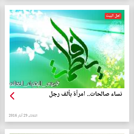
اهل البيت
نساء صالحات.. امرأة بألف رجل
الثلاثاء 29 آذار 2016