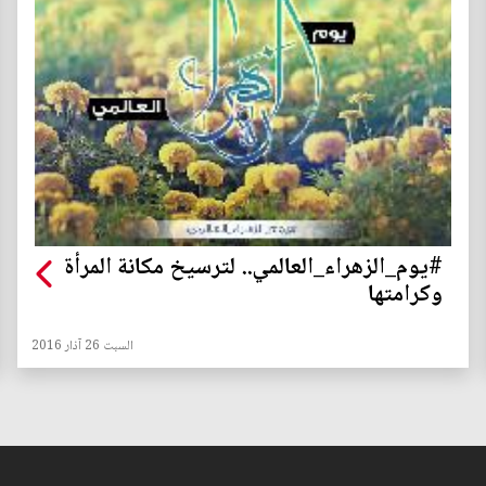
#يوم_الزهراء_العالمي.. لترسيخ مكانة المرأة
وكرامتها
السبت 26 آذار 2016