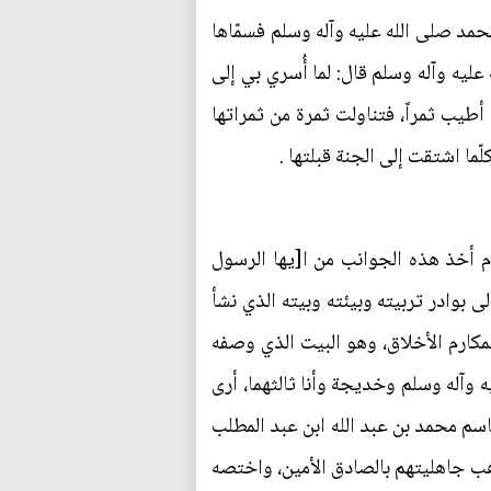
محمد صلى الله عليه وآله وسلم فسمّاها
يه وآله وسلم قال: لما أُسري بي إلى
أطيب ثمراً، فتناولت ثمرة من ثمراتها
ما اشتقت إلى الجنة قبلتها .
ام أخذ هذه الجوانب من ا[يها الرسول
 بوادر تربيته وبيئته وبيته الذي نشأ
مكارم الأخلاق، وهو البيت الذي وصفه
 وآله وسلم وخديجة وأنا ثالثهما، أرى
قاسم محمد بن عبد الله ابن عبد المطلب
ب جاهليتهم بالصادق الأمين، واختصه