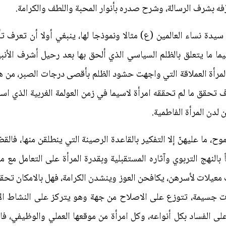
ّفه بشرف الرسالة، وشرح صدره بأنوار المحبة واللطف والكرامة.
سيدة نساء العالمين (ع) مثالا ونموذجا لها، ينبغي أولا أن تعرف ت
ا ما يتعلق بالظلم السياسي الذي ألحق بها بعد رحيل أشرف الأنب
رأة العملاقة التي واجهت حشود الظلم بأقصى درجات الصبر، من هن
ف تحقق ما لم تحققه امرأة لاسيما في زمن العولمة الغربية الذي ا
لدن المرأة الفاطمية.
ح، ما عليهنّ إلا التفكير بالقاعدة الرصينة التي ينطلقن منها، ف
النهج التربوي وآثاره المستقبلية وبقدرة المرأة على التعامل مع م
عيلات لأسرهن، يكافحن العوز وينشدن الكرامة، فهل بالامكان تحق
ت جسيمة، تتوزع على الاصلاح من جهة وهو يتركز على النشاط الأسر
على الفساد بكل أنواعه، وكل امرأة من موقعها العملي والوظيفي، فاذ