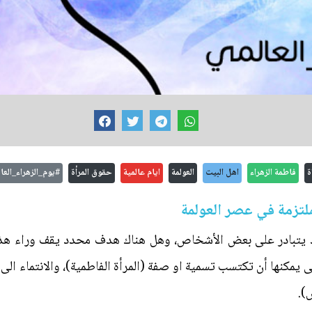
ة
فاطمة الزهراء
اهل البيت
العولمة
ايام عالمية
حقوق المرأة
#يوم_الزهراء_العا
لملتزمة في عصر العولمة
 قد يتبادر على بعض الأشخاص، وهل هناك هدف محدد يقف وراء ه
يمكنها أن تكتسب تسمية او صفة (المرأة الفاطمية)، والانتماء الى س
).