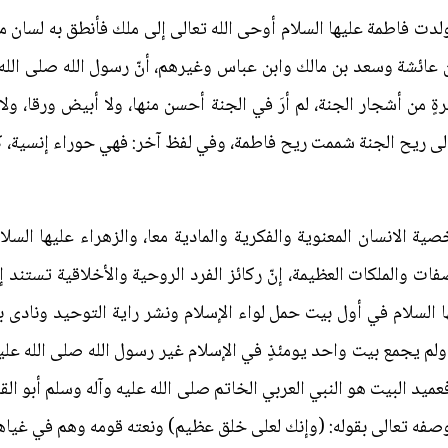
ا ولدت فاطمة عليها السلام أوحى الله تعالى إلى ملك فأنطق به لسان 
عائشة وسعد بن مالك وابن عباس وغيرهم، أنّ رسول الله صلى الله عل
من أشجار الجنة، لم أرَ في الجنة أحسن منها، ولا أبيض ورقا، ولا 
إلى ريح الجنة شممت ريح فاطمة، وفي لفظ آخر: فهي حوراء إنسية، كلّ
ية الانسان المعنوية والفكرية والمادية معا، والزهراء عليها السل
ت والملكات العظيمة، إنّ ركائز الفرد الروحية والأخلاقية تستند إلى
ا السلام في أول بيت حمل لواء الإسلام ونشر راية التوحيد ونادى ب
ولم يجمع بيت واحد يومئذٍ في الإسلام غير رسول الله صلى الله عليه
فعميد البيت هو النبي العربي الخاتم صلى الله عليه وآله وسلم أبو ال
صفه تعالى بقوله: (وإنك لعلى خلق عظيم) ونعته قومه وهم في غياه