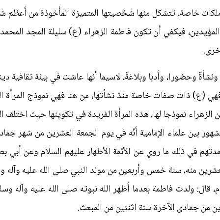
ملكات خاصة، تتشكل منها شخصيتها المتميزة المأخوذة من أعظم شخ
 المؤيدين، فيكفي أن تكون فاطمة الزهراء (ع) سليلة المجد المحمدي
خرى.
 ونشأةً وحضورا، وأدبا وبلاغةً، لاسيما أنها عاشت في بيئة ثقافية د
 فهي (ع) ذات صفات خاصة منذ نشأتها، من هنا فهي نموذج المرأة ا
ن الزهراء نموذجا لها، هذه المرأة الفريدة في تكوينها حيث اختلف 
مشهور بين علماء الإمامية أنّه في يوم الجمعة العشرين من شهر جمادى
دتهم في ذلك ما روي عن الأئمة الأطهار عليهم السلام وعن أبي بصي
شرين منه، سنة خمس وأربعين من مولد النبي صلى الله عليه وآله
م، قال: ولدت فاطمة بعدما أظهر الله نبوته صلى الله عليه وآله وس
ين من جمادى الآخرة سنة اثنتين من المبعث.