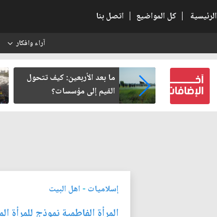
الرئيسية
|
كل المواضيع
|
اتصل بنا
آراء وافكار
س
رير من سلطة
ما بعد الأربعين: كيف تتحول
ة في وعي النهضة
القيم إلى مؤسسات؟
إسلاميات
-
اهل البيت
المرأة الفاطمية نموذج للمرأة ا