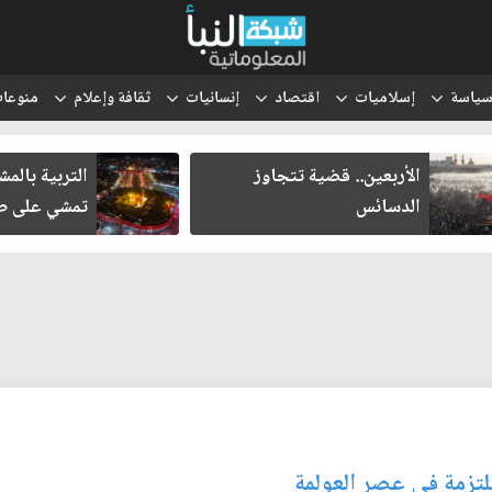
ياسة
إسلاميات
اقتصاد
إنسانيات
ثقافة وإعلام
منوعا
الأربعين.. قضية تتجاوز
التربية بالم
الدسائس
تمشي على طر
لملتزمة في عصر العولمة