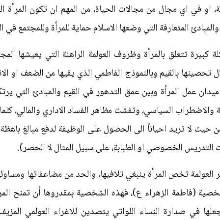
، او في اي مجال من مجالات الحياة، من المهم ان تكون المرأة ا
والمبادئ المتعارفة التي وضعها الاسلام حماية للمرأة وللمجتمع في ا
ة كبيرة تتعلق بالمرأة وظروف العولمة الراهنة التي يعيشها المج
ل تحصينها بالقيم وبالنموذج الفاطمي الذي يقيها من الضعف او الان
يدان عمل المرأة وبين عمق التدهور في القيم والمبادئ التي يرتك
 والاضطراب السياسي، وتفشت مظاهر الفساد الاداري والمالي، كلما ا
من حيث لا تريد احياناً الى الحصول على الوظيفة لدفع مبالغ باهظة،
ت التدريس الخصوصي او الطبابة، على سبيل المثال لا الحصر).
لعولمة تخص المرأة ينبغي تلافيها، والحد من مضاعفاتها ومساوئه
خصية (فاطمة الزهراء ع)، فهذه الشخصية بمقدروها أن تمنح المرأ
علها في صدارة النساء اللواتي يتصدين للاغراء العولمي المزيف 