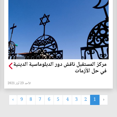
مركز المستقبل ناقش دور الدبلوماسية الدينية
في حل الأزمات
الأحد 23 آيار 2021
›
9
8
7
6
5
4
3
2
1
‹