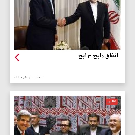
اتفاق رابح -رابح
الأحد 05 نيسان 2015
تقارير