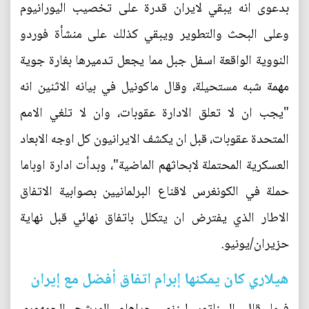
بدعوى انه يبقي لايران قدرة على تخصيب اليورانيوم
وعلى البحث والتطوير ويبقي كذلك على منشأة فوردو
النووية الواقعة اسفل جبل مما يجعل تدميرها بغارة جوية
مهمة شبه مستحيلة، وقال ماكونيل في بيانه الاثنين انه
"يجب ان لا تعلق الادارة عقوبات، وان لا تلغي الامم
المتحدة عقوبات، قبل ان يكشف الايرانيون كل اوجه الابعاد
العسكرية المحتملة لابحاثهم الماضية"، وبدأت ادارة اوباما
حملة في الكونغرس لاقناع البرلمانيين بصوابية الاتفاق
الاطار الذي يفترض ان يتكلل باتفاق نهائي قبل نهاية
حزيران/يونيو.
هيلاري كان يمكنها إبرام اتفاق أفضل مع إيران