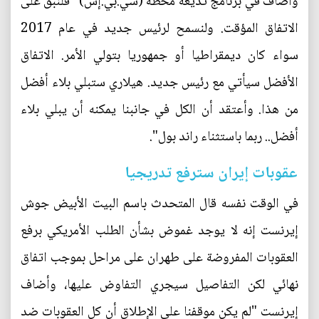
وأضاف في برنامج تذيعه محطة (سي.بي.إس) "فلنبق على
الاتفاق المؤقت. ولنسمح لرئيس جديد في عام 2017
سواء كان ديمقراطيا أو جمهوريا بتولي الأمر. الاتفاق
الأفضل سيأتي مع رئيس جديد. هيلاري ستبلي بلاء أفضل
من هذا. وأعتقد أن الكل في جانبنا يمكنه أن يبلي بلاء
أفضل.. ربما باستثناء راند بول".
عقوبات إيران سترفع تدريجيا
في الوقت نفسه قال المتحدث باسم البيت الأبيض جوش
إيرنست إنه لا يوجد غموض بشأن الطلب الأمريكي برفع
العقوبات المفروضة على طهران على مراحل بموجب اتفاق
نهائي لكن التفاصيل سيجري التفاوض عليها، وأضاف
إيرنست "لم يكن موقفنا على الإطلاق أن كل العقوبات ضد