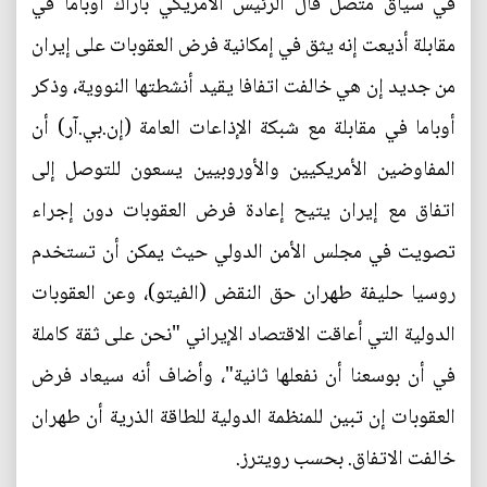
في سياق متصل قال الرئيس الأمريكي باراك أوباما في
مقابلة أذيعت إنه يثق في إمكانية فرض العقوبات على إيران
من جديد إن هي خالفت اتفافا يقيد أنشطتها النووية، وذكر
أوباما في مقابلة مع شبكة الإذاعات العامة (إن.بي.آر) أن
المفاوضين الأمريكيين والأوروبيين يسعون للتوصل إلى
اتفاق مع إيران يتيح إعادة فرض العقوبات دون إجراء
تصويت في مجلس الأمن الدولي حيث يمكن أن تستخدم
روسيا حليفة طهران حق النقض (الفيتو)، وعن العقوبات
الدولية التي أعاقت الاقتصاد الإيراني "نحن على ثقة كاملة
في أن بوسعنا أن نفعلها ثانية"، وأضاف أنه سيعاد فرض
العقوبات إن تبين للمنظمة الدولية للطاقة الذرية أن طهران
خالفت الاتفاق. بحسب رويترز.