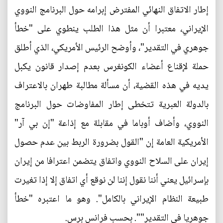
إطار الاتفاق النهائي المفترض إبرامه حول البرنامج النووي
الإيراني، معتبرا أن مثل هذا الطلب ينطوي على "خطأ
جوهري في التقدير"، وأوضح الرئيس الأمريكي، الذي أطلق
حملة لإقناع أعضاء الكونغرس بعدم إصدار قانون يكبل
يديه في هذه القضية، أن مسألة مطالبة طهران بالاعتراف
بالدولة العبرية تتخطى إطار المفاوضات حول البرنامج
النووي، وأضاف أوباما في مقابلة مع إذاعة "إن بي آر"
الأمريكية العامة إن "القول بضرورة الربط بين عدم حصول
إيران على السلاح النووي واتفاق يتضمن اعترافا من إيران
بإسرائيل يعني أننا نقول إننا لن نوقع أي اتفاق إلا إذا تغيرت
طبيعة النظام الإيراني بالكامل". وهو ما اعتبره "خطأ
جوهريا في التقدير"". بحسب فرانس برس.