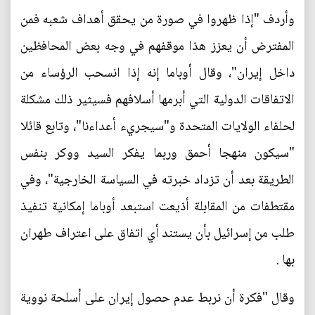
وأردف "إذا ظهروا في صورة من يحقق أهداف شعبه فمن
المفترض أن يعزز هذا موقفهم في وجه بعض المحافظين
داخل إيران"، وقال أوباما إنه إذا انسحب الرؤساء من
الاتفاقات الدولية التي أبرمها أسلافهم فسيثير ذلك مشكلة
لحلفاء الولايات المتحدة و"سيجريء أعداءنا"، وتابع قائلا
"سيكون منهجا أحمق وربما يفكر السيد ووكر بنفس
الطريقة بعد أن تزداد خبرته في السياسة الخارجية"، وفي
مقتطفات من المقابلة أذيعت استبعد أوباما إمكانية تنفيذ
طلب من إسرائيل بأن يستند أي اتفاق على اعتراف طهران
بها .
وقال "فكرة أن نربط عدم حصول إيران على أسلحة نووية