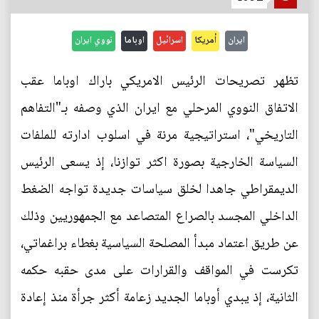
ايران
أمريكا
اسرائيل
اوباما
نووي ايران
تظهر تصريحات الرئيس الامريكي باراك اوباما عقب
الاتفاق النووي المرحلي مع ايران الذي وصفه بـ"التفاهم
التاريخي"، استراتيجية مرنة في اسلوب ادارته للملفات
السياسة الخارجية بصورة اكثر توازنا، إذ يسعى الرئيس
الديمقراطي جاهدا لخلق سياسات جديدة تواجه الضغط
الداخلي المجسد بالصراع المتصاعد مع الجمهوريين وذلك
عن طريق اعتماد مبدأ المصلحة السياسية بغطاء براغماتي،
تكرست في المواقف والقرارات على مدى حقبه حكمه
الثانية، إذ يبدي أوباما الجديد زعامة أكثر جرأة منذ إعادة