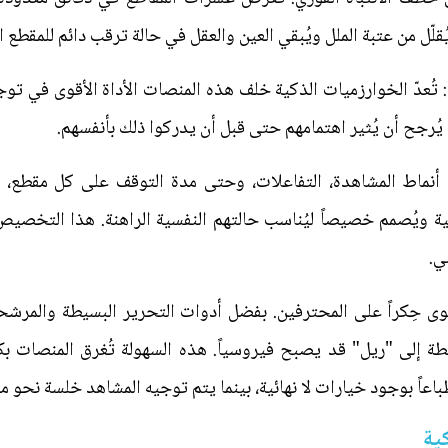
قلّل من عتبة الملل ويُبقي العين والعقل في حالة ترقب دائم للمقطع ال
تُعدّ الخوارزميات الذكية خلف هذه المنصات الأداة الأقوى في توج
يُرجح أن يُثير اهتمامهم حتى قبل أن يدركوا ذلك بأنفسهم.
أنماط المشاهدة، التفاعلات، وحتى مدة التوقف على كل مقطع، لت
وى حِكراً على المحترفين. بفضل أدوات التحرير البسيطة والمرشحا
لى "ريل" قد يصبح فيروسياً. هذه السهولة تُغرق المنصات بكمي
طباعاً بوجود خيارات لا نهائية، بينما يتم توجيه المشاهد خلسة نحو
ية