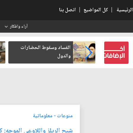
الرئيسية
|
كل المواضيع
|
اتصل بنا
آراء وافكار
س
بعين كتب لنفسه
الفساد وسقوط الحضارات
والدول
منوعات
-
معلوماتية
شبح الريلز واللاوعي الموجه: ك