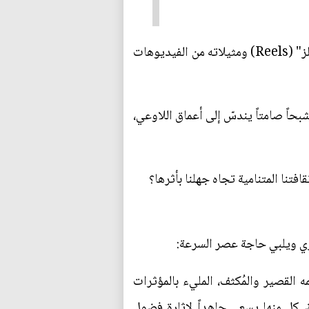
في زمنٍ أصبحت فيه الشاشات امتداداً لأيادينا، والومضات السريعة هي نافذة عقولنا على العالم، يبرز "الريلز" (Reels) ومثيلاته من الفيديوهات
بحاً صامتاً يندسّ إلى أعماق اللاوعي،
تنا المتنامية تجاه جهلنا بأثرها؟
شري ويلبي حاجة عصر السرعة:
ه القصير والمُكثف، المليء بالمؤثرات
 كل منها يسعى جاهداً لإثارة فضول