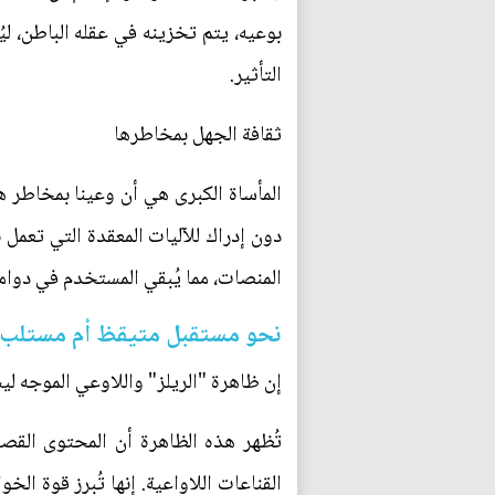
بوعيه، يتم تخزينه في عقله الباطن، ل
التأثير.
ثقافة الجهل بمخاطرها
المأساة الكبرى هي أن وعينا بمخاطر هذ
دون إدراك للآليات المعقدة التي تعمل 
المنصات، مما يُبقي المستخدم في دوامة
نحو مستقبل متيقظ أم مستلب
إن ظاهرة "الريلز" واللاوعي الموجه 
تُظهر هذه الظاهرة أن المحتوى القصي
القناعات اللاواعية. إنها تُبرز قوة ا