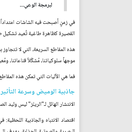
لبرمجة الوعي...
القصيرة كظاهرة طاغية تُعيد تشكيل طب
هذه المقاطع السريعة، التي لا تتجاوز ب
موجهاً سلوكياتنا، مُشكّلاً قناعاتنا، و
فما هي الآليات التي تمكن هذه المقاطع
جاذبية الوميض وسرعة التأثير
الانتشار الهائل لـ"الريلز" ليس وليد
اقتصاد الانتباه والجاذبية اللحظية: ف
البصرية والصوتية الجذابة، يهدف إل