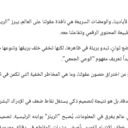
يعة المحتوى الرقمي وتفاعلنا معه.
ضع ثوانٍ، تبدو بريئة في ظاهرها، لكنها تخفي خلف بريقها وتنوعها ش
مُعيداً تعريف مفهوم "الوعي الجمعي".
 من اختراق حصون عقولنا، وما هي المخاطر الخفية التي تكمن في ثقاف
 الصدفة، بل هو نتيجة لتصميم ذكي يستغل نقاط ضعف في الإدراك الب
ي عالم يغرق في المعلومات، يُصبح "الريلز" بوابته الرئيسية. تصميم
ى خطف الانتباه الفوري. تُعرض عشرات المقاطع في دقائق معدودة،