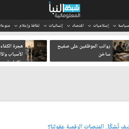
ياسة
إسلاميات
اقتصاد
إنسانيات
ثقافة وإعلام
منوعا
رواتب الموظفين على صفيح
هجرة الكفاءا
ساخن
الأسباب والآث
والإدارية
يف تُشكّل المنصات الرقمية عقولنا؟