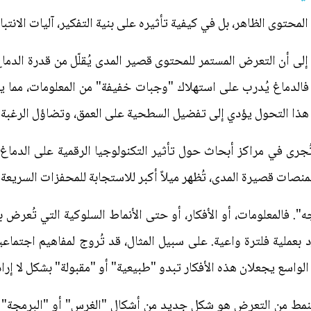
 المحتوى الظاهر، بل في كيفية تأثيره على بنية التفكير، آليات الانت
إلى أن التعرض المستمر للمحتوى قصير المدى يُقلّل من قدرة الدما
. فالدماغ يُدرب على استهلاك "وجبات خفيفة" من المعلومات، مم
. هذا التحول يؤدي إلى تفضيل السطحية على العمق، وتضاؤل الرغبة ف
ُجرى في مراكز أبحاث حول تأثير التكنولوجيا الرقمية على الدماغ
صات قصيرة المدى، تُظهر ميلاً أكبر للاستجابة للمحفزات السريعة.
". فالمعلومات، أو الأفكار، أو حتى الأنماط السلوكية التي تُعرض
د بعملية فلترة واعية. على سبيل المثال، قد تُروج لمفاهيم اجتماعي
الواسع يجعلان هذه الأفكار تبدو "طبيعية" أو "مقبولة" بشكل لا إرا
النمط من التعرض هو شكل جديد من أشكال "الغرس" أو "البرمجة" غي