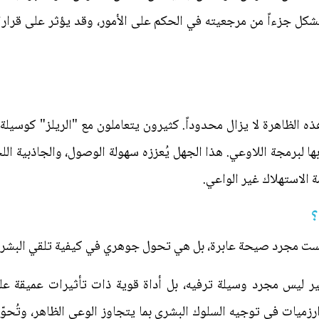
يُشكل جزءاً من مرجعيته في الحكم على الأمور، وقد يؤثر على قرار
ه الظاهرة لا يزال محدوداً. كثيرون يتعاملون مع "الريلز" كوسيلة 
بها لبرمجة اللاوعي. هذا الجهل يُعززه سهولة الوصول، والجاذبية الل
 الاستهلاك غير الواعي.
؟
ليست مجرد صيحة عابرة، بل هي تحول جوهري في كيفية تلقي البشر 
ر ليس مجرد وسيلة ترفيه، بل أداة قوية ذات تأثيرات عميقة على
لخوارزميات في توجيه السلوك البشري بما يتجاوز الوعي الظاهر، وتُ