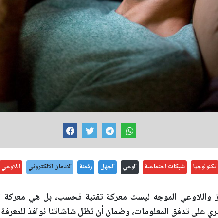
تكنولوجيا
شبكات اجتماعية
الوعي
الجهل
رقمنة
الادمان الالكتروني
اللاوعي
لز واللاوعي الموجه ليست معركة تقنية فحسب، بل هي معركة ث
ري على تدفق المعلومات، وضمان أن تظل شاشاتنا نوافذ للمعرفة و